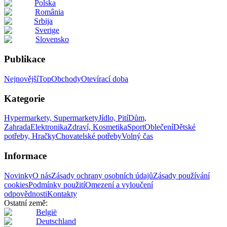
Polska
România
Srbija
Sverige
Slovensko
Publikace
Nejnovější
Top
Obchody
Otevírací doba
Kategorie
Hypermarkety, Supermarkety
Jídlo, Pití
Dům,
Zahrada
Elektronika
Zdraví, Kosmetika
Sport
Oblečení
Dětské
potřeby, Hračky
Chovatelské potřeby
Volný čas
Informace
Novinky
O nás
Zásady ochrany osobních údajů
Zásady používání
cookies
Podmínky použití
Omezení a vyloučení
odpovědnosti
Kontakty
Ostatní země:
België
Deutschland