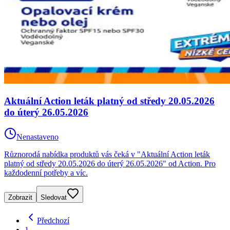
Aktuální Action leták platný od středy 20.05.2026
do úterý 26.05.2026
Nenastaveno
Různorodá nabídka produktů vás čeká v "Aktuální Action leták
platný od středy 20.05.2026 do úterý 26.05.2026" od Action. Pro
každodenní potřeby a víc.
Zobrazit
Sledovat
Předchozí
1