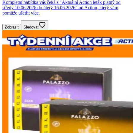
Kompletní nabídka vás čeká s "Aktuální Action leták platný od
středy 10.06.2026 do úterý 16.06.2026" od Action, který vám
pomůže ušetřit více.
Zobrazit
Sledovat