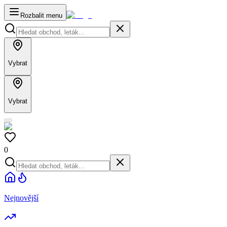
Rozbalit menu
Vybrat
Vybrat
0
Nejnovější