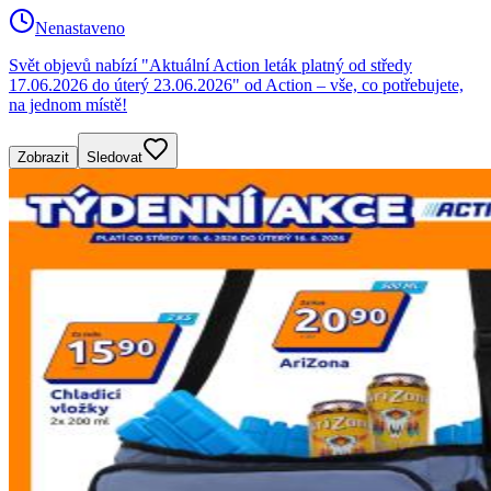
Nenastaveno
Svět objevů nabízí "Aktuální Action leták platný od středy
17.06.2026 do úterý 23.06.2026" od Action – vše, co potřebujete,
na jednom místě!
Zobrazit
Sledovat