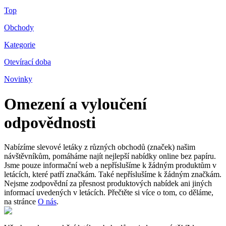
Top
Obchody
Kategorie
Otevírací doba
Novinky
Omezení a vyloučení
odpovědnosti
Nabízíme slevové letáky z různých obchodů (značek) našim
návštěvníkům, pomáháme najít nejlepší nabídky online bez papíru.
Jsme pouze informační web a nepříslušíme k žádným produktům v
letácích, které patří značkám. Také nepříslušíme k žádným značkám.
Nejsme zodpovědní za přesnost produktových nabídek ani jiných
informací uvedených v letácích. Přečtěte si více o tom, co děláme,
na stránce
O nás
.