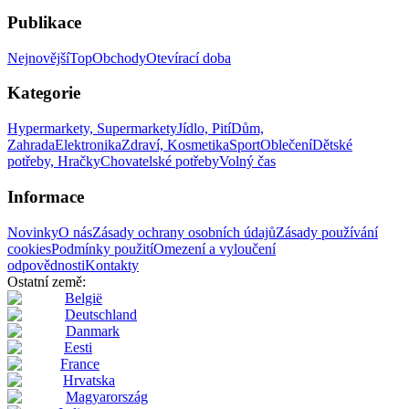
Publikace
Nejnovější
Top
Obchody
Otevírací doba
Kategorie
Hypermarkety, Supermarkety
Jídlo, Pití
Dům,
Zahrada
Elektronika
Zdraví, Kosmetika
Sport
Oblečení
Dětské
potřeby, Hračky
Chovatelské potřeby
Volný čas
Informace
Novinky
O nás
Zásady ochrany osobních údajů
Zásady používání
cookies
Podmínky použití
Omezení a vyloučení
odpovědnosti
Kontakty
Ostatní země:
België
Deutschland
Danmark
Eesti
France
Hrvatska
Magyarország