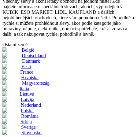
Všechny slevy a akční letáky obchodů na jednom místě! Zde
najdete informace o speciálních slevách, akcích, výprodejích v
KUBIK, ESO MARKET, LIDL, KAUFLAND a dalších
nejoblíbenějších obchodech, které vám pomohou ušetřit. Pohodlně a
rychle si můžete prohlédnout slevy, akce podle kategorie jako
potraviny, nápoje, elektronika, domácí spotřebiče, krása, zdraví a
další, a tak nakupovat rychle, pohodlně a levně.
Ostatní země:
België
Deutschland
Danmark
Eesti
France
Hrvatska
Magyarország
Italia
Lietuva
Latvija
Nederland
Polska
România
Srbija
Sverige
Slovensko