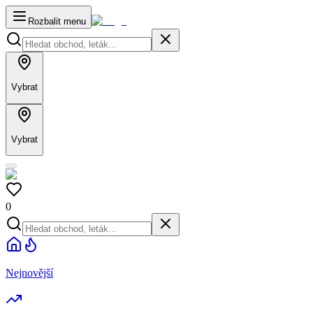
Rozbalit menu
Vybrat
Vybrat
0
Nejnovější