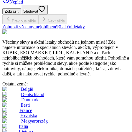
Neplatí
Zobrazit
Sledovat
Previous slide
Next slide
Zobrazit všechny nejoblíbenější akční letáky
Všechny slevy a akční letáky obchodů na jednom místě! Zde
najdete informace o speciálních slevách, akcích, výprodejích v
KUBIK, ESO MARKET, LIDL, KAUFLAND a dalších
nejoblíbenějších obchodech, které vám pomohou ušetřit. Pohodlně a
rychle si můžete prohlédnout slevy, akce podle kategorie jako
potraviny, nápoje, elektronika, domácí spotřebiče, krása, zdraví a
další, a tak nakupovat rychle, pohodlně a levně.
Ostatní země:
België
Deutschland
Danmark
Eesti
France
Hrvatska
Magyarország
Italia
Lietuva