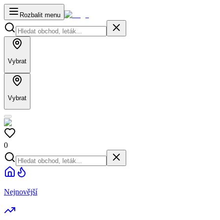
Rozbalit menu
Vybrat
Vybrat
0
Nejnovější