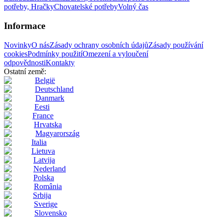
potřeby, Hračky
Chovatelské potřeby
Volný čas
Informace
Novinky
O nás
Zásady ochrany osobních údajů
Zásady používání
cookies
Podmínky použití
Omezení a vyloučení
odpovědnosti
Kontakty
Ostatní země:
België
Deutschland
Danmark
Eesti
France
Hrvatska
Magyarország
Italia
Lietuva
Latvija
Nederland
Polska
România
Srbija
Sverige
Slovensko