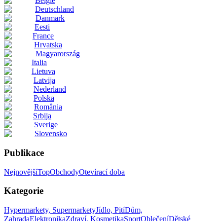
België
Deutschland
Danmark
Eesti
France
Hrvatska
Magyarország
Italia
Lietuva
Latvija
Nederland
Polska
România
Srbija
Sverige
Slovensko
Publikace
Nejnovější
Top
Obchody
Otevírací doba
Kategorie
Hypermarkety, Supermarkety
Jídlo, Pití
Dům,
Zahrada
Elektronika
Zdraví, Kosmetika
Sport
Oblečení
Dětské