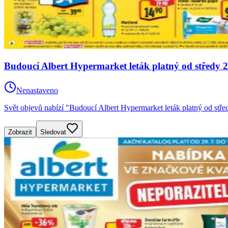
Budoucí Albert Hypermarket leták platný od středy 2
Nenastaveno
Svět objevů nabízí "Budoucí Albert Hypermarket leták platný od stře
Zobrazit
Sledovat