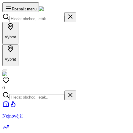
Rozbalit menu
Vybrat
Vybrat
0
Nejnovější