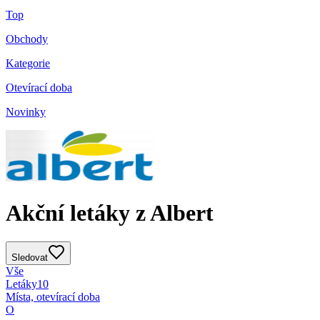
Top
Obchody
Kategorie
Otevírací doba
Novinky
Akční letáky z Albert
Sledovat
Vše
Letáky
10
Místa, otevírací doba
O