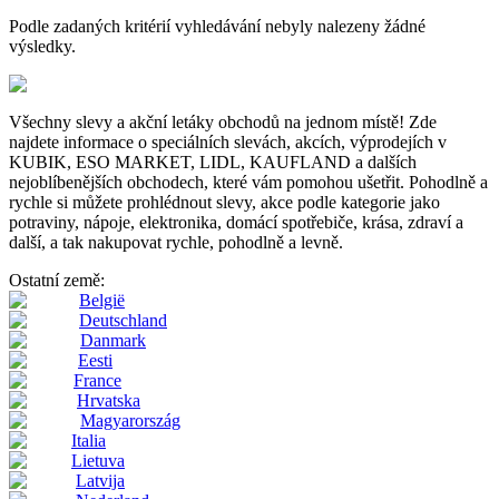
Podle zadaných kritérií vyhledávání nebyly nalezeny žádné
výsledky.
Všechny slevy a akční letáky obchodů na jednom místě! Zde
najdete informace o speciálních slevách, akcích, výprodejích v
KUBIK, ESO MARKET, LIDL, KAUFLAND a dalších
nejoblíbenějších obchodech, které vám pomohou ušetřit. Pohodlně a
rychle si můžete prohlédnout slevy, akce podle kategorie jako
potraviny, nápoje, elektronika, domácí spotřebiče, krása, zdraví a
další, a tak nakupovat rychle, pohodlně a levně.
Ostatní země:
België
Deutschland
Danmark
Eesti
France
Hrvatska
Magyarország
Italia
Lietuva
Latvija