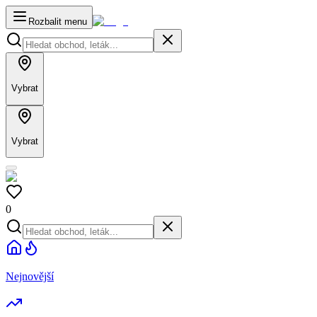
Rozbalit menu
Vybrat
Vybrat
0
Nejnovější