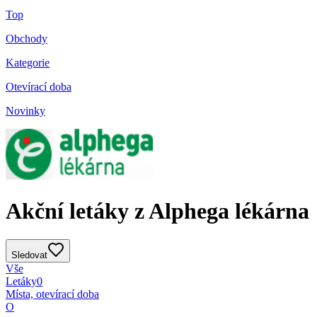
Top
Obchody
Kategorie
Otevírací doba
Novinky
Akční letáky z Alphega lékárna
Sledovat
Vše
Letáky
0
Místa, otevírací doba
O