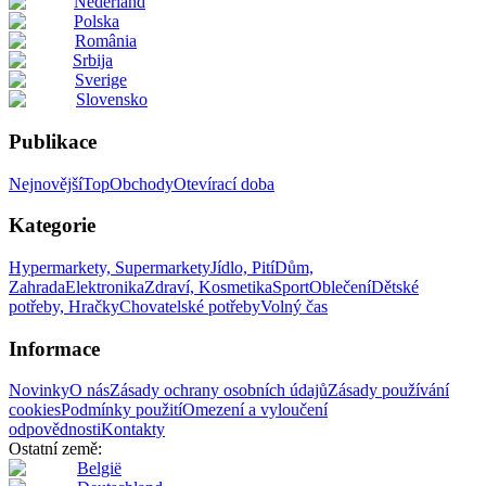
Nederland
Polska
România
Srbija
Sverige
Slovensko
Publikace
Nejnovější
Top
Obchody
Otevírací doba
Kategorie
Hypermarkety, Supermarkety
Jídlo, Pití
Dům,
Zahrada
Elektronika
Zdraví, Kosmetika
Sport
Oblečení
Dětské
potřeby, Hračky
Chovatelské potřeby
Volný čas
Informace
Novinky
O nás
Zásady ochrany osobních údajů
Zásady používání
cookies
Podmínky použití
Omezení a vyloučení
odpovědnosti
Kontakty
Ostatní země:
België