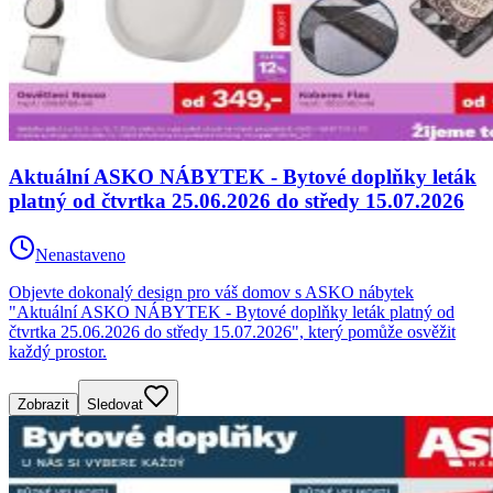
Aktuální ASKO NÁBYTEK - Bytové doplňky leták
platný od čtvrtka 25.06.2026 do středy 15.07.2026
Nenastaveno
Objevte dokonalý design pro váš domov s ASKO nábytek
"Aktuální ASKO NÁBYTEK - Bytové doplňky leták platný od
čtvrtka 25.06.2026 do středy 15.07.2026", který pomůže osvěžit
každý prostor.
Zobrazit
Sledovat