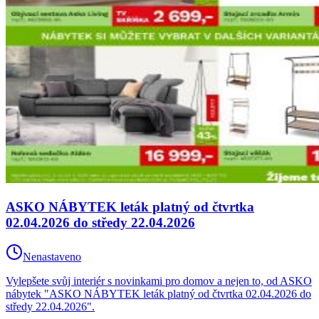
ASKO NÁBYTEK leták platný od čtvrtka
02.04.2026 do středy 22.04.2026
Nenastaveno
Vylepšete svůj interiér s novinkami pro domov a nejen to, od ASKO
nábytek "ASKO NÁBYTEK leták platný od čtvrtka 02.04.2026 do
středy 22.04.2026".