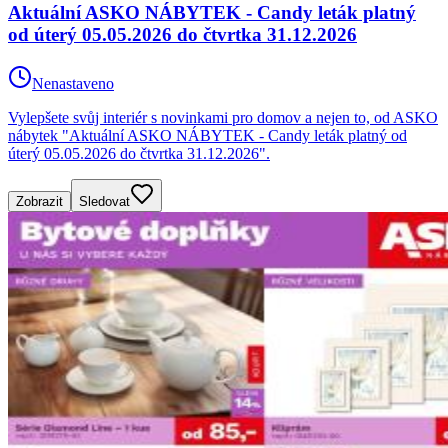
Aktuální ASKO NÁBYTEK - Candy leták platný
od úterý 05.05.2026 do čtvrtka 31.12.2026
Nenastaveno
Vylepšete svůj interiér s novinkami pro domov a nejen to, od ASKO
nábytek "Aktuální ASKO NÁBYTEK - Candy leták platný od
úterý 05.05.2026 do čtvrtka 31.12.2026".
Zobrazit
Sledovat