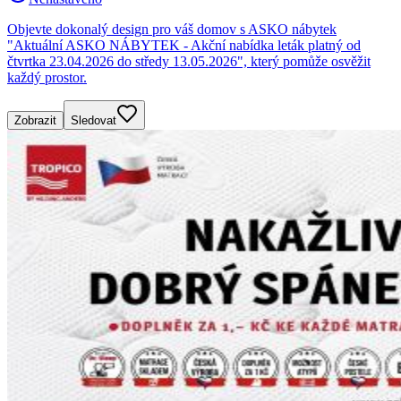
Objevte dokonalý design pro váš domov s ASKO nábytek
"Aktuální ASKO NÁBYTEK - Akční nabídka leták platný od
čtvrtka 23.04.2026 do středy 13.05.2026", který pomůže osvěžit
každý prostor.
Zobrazit
Sledovat