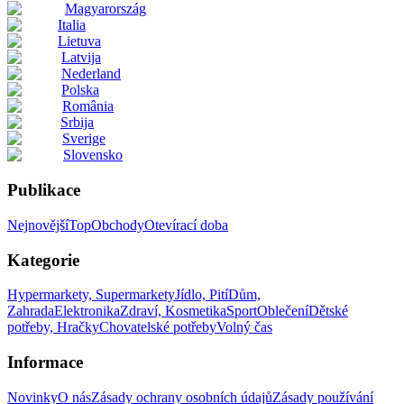
Magyarország
Italia
Lietuva
Latvija
Nederland
Polska
România
Srbija
Sverige
Slovensko
Publikace
Nejnovější
Top
Obchody
Otevírací doba
Kategorie
Hypermarkety, Supermarkety
Jídlo, Pití
Dům,
Zahrada
Elektronika
Zdraví, Kosmetika
Sport
Oblečení
Dětské
potřeby, Hračky
Chovatelské potřeby
Volný čas
Informace
Novinky
O nás
Zásady ochrany osobních údajů
Zásady používání