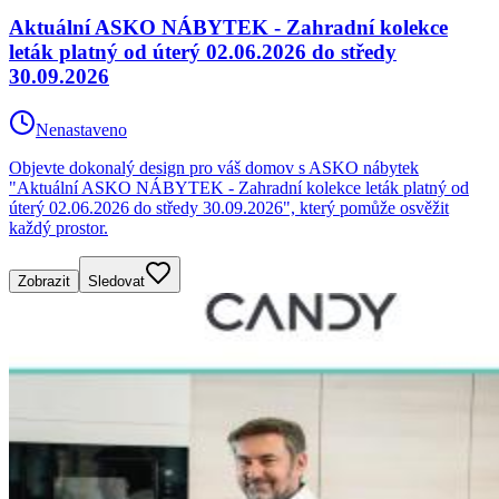
Aktuální ASKO NÁBYTEK - Zahradní kolekce
leták platný od úterý 02.06.2026 do středy
30.09.2026
Nenastaveno
Objevte dokonalý design pro váš domov s ASKO nábytek
"Aktuální ASKO NÁBYTEK - Zahradní kolekce leták platný od
úterý 02.06.2026 do středy 30.09.2026", který pomůže osvěžit
každý prostor.
Zobrazit
Sledovat