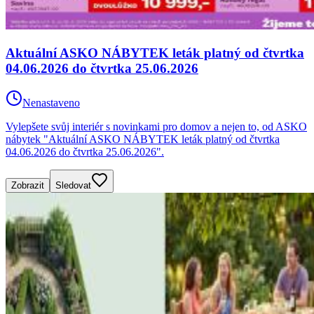
Aktuální ASKO NÁBYTEK leták platný od čtvrtka
04.06.2026 do čtvrtka 25.06.2026
Nenastaveno
Vylepšete svůj interiér s novinkami pro domov a nejen to, od ASKO
nábytek "Aktuální ASKO NÁBYTEK leták platný od čtvrtka
04.06.2026 do čtvrtka 25.06.2026".
Zobrazit
Sledovat