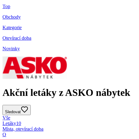
Top
Obchody
Kategorie
Otevírací doba
Novinky
Akční letáky z ASKO nábytek
Sledovat
Vše
Letáky
10
Místa, otevírací doba
O