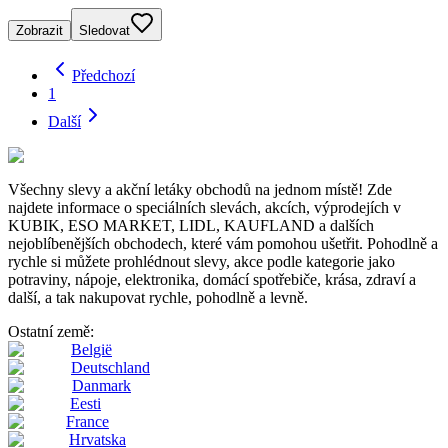
Zobrazit
Sledovat
Předchozí
1
Další
Všechny slevy a akční letáky obchodů na jednom místě! Zde
najdete informace o speciálních slevách, akcích, výprodejích v
KUBIK, ESO MARKET, LIDL, KAUFLAND a dalších
nejoblíbenějších obchodech, které vám pomohou ušetřit. Pohodlně a
rychle si můžete prohlédnout slevy, akce podle kategorie jako
potraviny, nápoje, elektronika, domácí spotřebiče, krása, zdraví a
další, a tak nakupovat rychle, pohodlně a levně.
Ostatní země:
België
Deutschland
Danmark
Eesti
France
Hrvatska