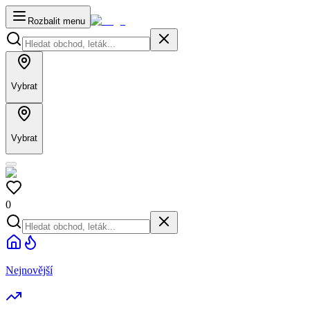
Rozbalit menu
Vybrat
Vybrat
0
Nejnovější