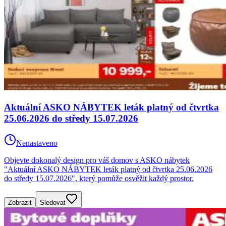
Aktuální ASKO NÁBYTEK leták platný od čtvrtka
25.06.2026 do středy 15.07.2026
Nenastaveno
Objevte dokonalý design pro váš domov s ASKO nábytek
"Aktuální ASKO NÁBYTEK leták platný od čtvrtka 25.06.2026
do středy 15.07.2026", který pomůže osvěžit každý prostor.
Zobrazit
Sledovat