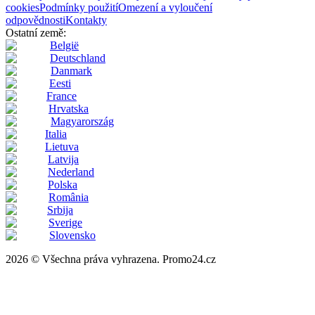
cookies
Podmínky použití
Omezení a vyloučení
odpovědnosti
Kontakty
Ostatní země:
België
Deutschland
Danmark
Eesti
France
Hrvatska
Magyarország
Italia
Lietuva
Latvija
Nederland
Polska
România
Srbija
Sverige
Slovensko
2026 © Všechna práva vyhrazena. Promo24.cz