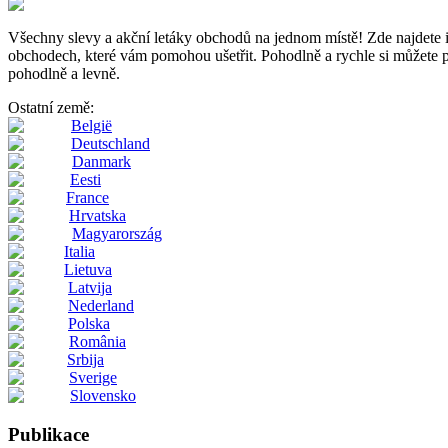
Všechny slevy a akční letáky obchodů na jednom místě! Zde najde
obchodech, které vám pomohou ušetřit. Pohodlně a rychle si můžete pro
pohodlně a levně.
Ostatní země:
België
Deutschland
Danmark
Eesti
France
Hrvatska
Magyarország
Italia
Lietuva
Latvija
Nederland
Polska
România
Srbija
Sverige
Slovensko
Publikace