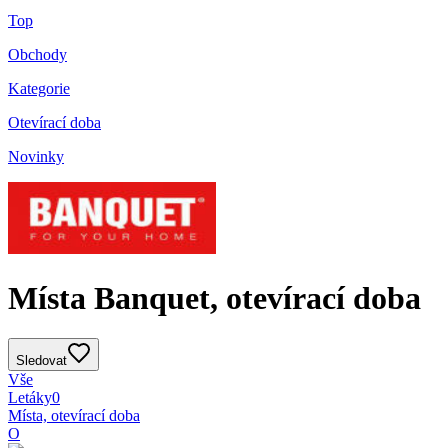
Top
Obchody
Kategorie
Otevírací doba
Novinky
Místa Banquet, otevírací doba
Sledovat
Vše
Letáky
0
Místa, otevírací doba
O