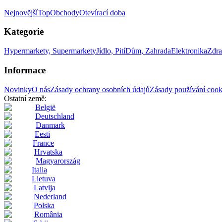
Nejnovější
Top
Obchody
Otevírací doba
Kategorie
Hypermarkety, Supermarkety
Jídlo, Pití
Dům, Zahrada
Elektronika
Zdra
Informace
Novinky
O nás
Zásady ochrany osobních údajů
Zásady používání cook
Ostatní země:
België
Deutschland
Danmark
Eesti
France
Hrvatska
Magyarország
Italia
Lietuva
Latvija
Nederland
Polska
România