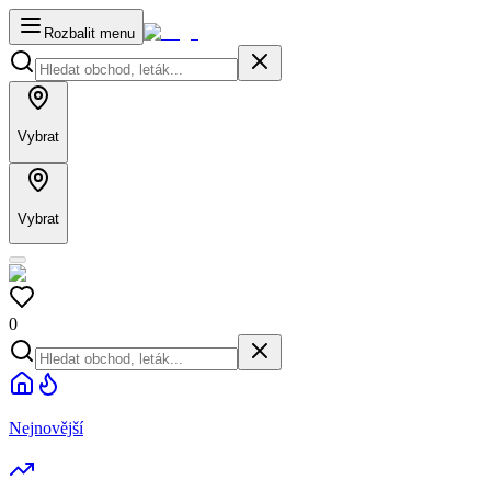
Rozbalit menu
Vybrat
Vybrat
0
Nejnovější