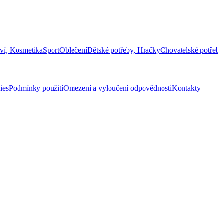
ví, Kosmetika
Sport
Oblečení
Dětské potřeby, Hračky
Chovatelské potře
ies
Podmínky použití
Omezení a vyloučení odpovědnosti
Kontakty