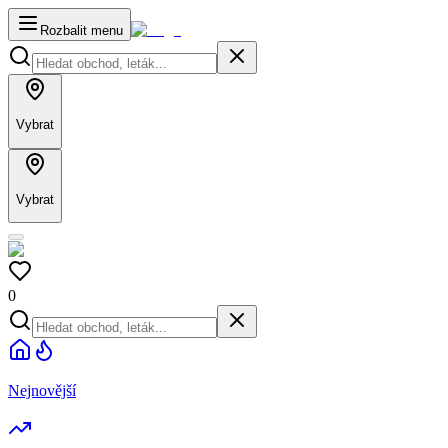
Rozbalit menu
Vybrat
Vybrat
0
Nejnovější