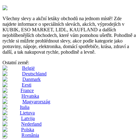
Všechny slevy a akční letáky obchodů na jednom místě! Zde
najdete informace o speciálních slevách, akcích, výprodejích v
KUBIK, ESO MARKET, LIDL, KAUFLAND a dalších
nejoblíbenějších obchodech, které vám pomohou ušetřit. Pohodlně a
rychle si můžete prohlédnout slevy, akce podle kategorie jako
potraviny, nápoje, elektronika, domácí spotřebiče, krása, zdraví a
další, a tak nakupovat rychle, pohodlně a levně.
Ostatní země:
België
Deutschland
Danmark
Eesti
France
Hrvatska
Magyarország
Italia
Lietuva
Latvija
Nederland
Polska
România