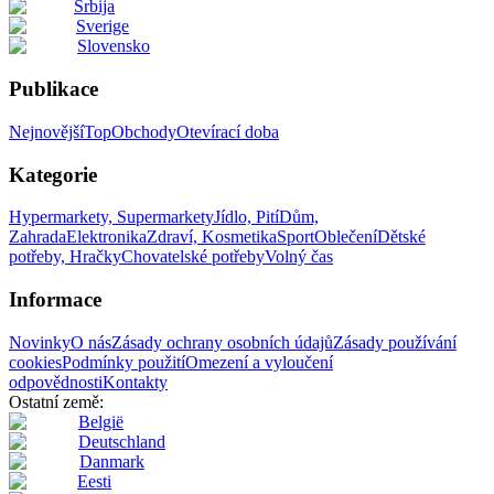
Srbija
Sverige
Slovensko
Publikace
Nejnovější
Top
Obchody
Otevírací doba
Kategorie
Hypermarkety, Supermarkety
Jídlo, Pití
Dům,
Zahrada
Elektronika
Zdraví, Kosmetika
Sport
Oblečení
Dětské
potřeby, Hračky
Chovatelské potřeby
Volný čas
Informace
Novinky
O nás
Zásady ochrany osobních údajů
Zásady používání
cookies
Podmínky použití
Omezení a vyloučení
odpovědnosti
Kontakty
Ostatní země:
België
Deutschland
Danmark
Eesti