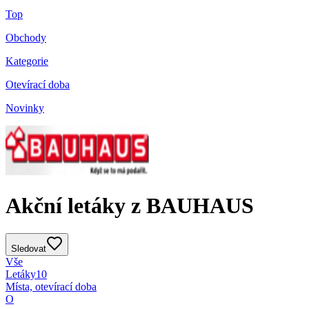
Top
Obchody
Kategorie
Otevírací doba
Novinky
Akční letáky z BAUHAUS
Sledovat
Vše
Letáky
10
Místa, otevírací doba
O