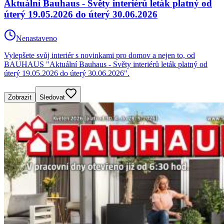
Aktuální Bauhaus - Světy interiérů leták platný od
úterý 19.05.2026 do úterý 30.06.2026
Nenastaveno
Vylepšete svůj interiér s novinkami pro domov a nejen to, od
BAUHAUS "Aktuální Bauhaus - Světy interiérů leták platný od
úterý 19.05.2026 do úterý 30.06.2026".
Zobrazit
Sledovat