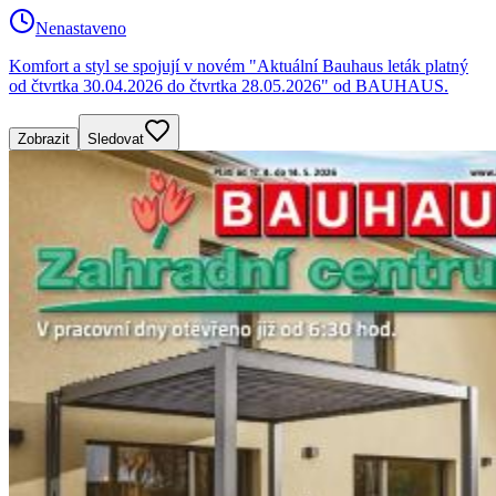
Nenastaveno
Komfort a styl se spojují v novém "Aktuální Bauhaus leták platný
od čtvrtka 30.04.2026 do čtvrtka 28.05.2026" od BAUHAUS.
Zobrazit
Sledovat