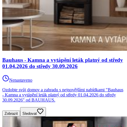
Bauhaus - Kamna a vytápění leták platný od středy
01.04.2026 do středy 30.09.2026
Nenastaveno
Ozdobte svůj domov a zahradu s nejnovějšími nabídkami "Bauhaus
- Kamna a vytápění leták platný od středy 01.04.2026 do středy
30.09.2026" od BAUHAUS.
Zobrazit
Sledovat