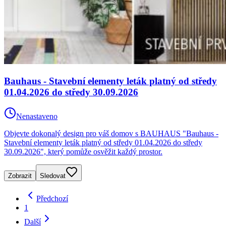
Bauhaus - Stavební elementy leták platný od středy
01.04.2026 do středy 30.09.2026
Nenastaveno
Objevte dokonalý design pro váš domov s BAUHAUS "Bauhaus -
Stavební elementy leták platný od středy 01.04.2026 do středy
30.09.2026", který pomůže osvěžit každý prostor.
Zobrazit
Sledovat
Předchozí
1
Další