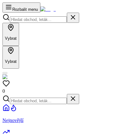
Rozbalit menu
Vybrat
Vybrat
0
Nejnovější