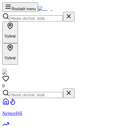
Rozbalit menu
Vybrat
Vybrat
0
Nejnovější