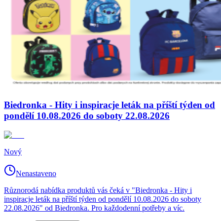
Biedronka - Hity i inspiracje leták na příští týden od
pondělí 10.08.2026 do soboty 22.08.2026
Nový
Nenastaveno
Různorodá nabídka produktů vás čeká v "Biedronka - Hity i
inspiracje leták na příští týden od pondělí 10.08.2026 do soboty
22.08.2026" od Biedronka. Pro každodenní potřeby a víc.