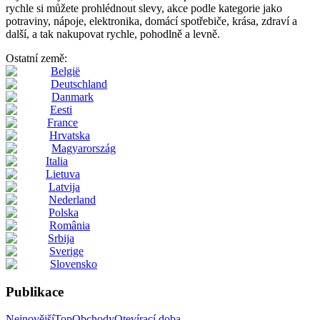
rychle si můžete prohlédnout slevy, akce podle kategorie jako
potraviny, nápoje, elektronika, domácí spotřebiče, krása, zdraví a
další, a tak nakupovat rychle, pohodlně a levně.
Ostatní země:
België
Deutschland
Danmark
Eesti
France
Hrvatska
Magyarország
Italia
Lietuva
Latvija
Nederland
Polska
România
Srbija
Sverige
Slovensko
Publikace
Nejnovější
Top
Obchody
Otevírací doba