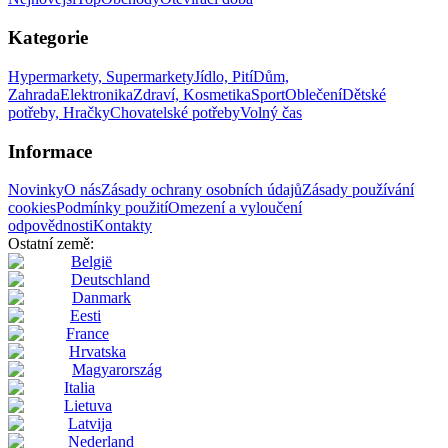
Kategorie
Hypermarkety, Supermarkety
Jídlo, Pití
Dům,
Zahrada
Elektronika
Zdraví, Kosmetika
Sport
Oblečení
Dětské
potřeby, Hračky
Chovatelské potřeby
Volný čas
Informace
Novinky
O nás
Zásady ochrany osobních údajů
Zásady používání
cookies
Podmínky použití
Omezení a vyloučení
odpovědnosti
Kontakty
Ostatní země:
België
Deutschland
Danmark
Eesti
France
Hrvatska
Magyarország
Italia
Lietuva
Latvija
Nederland