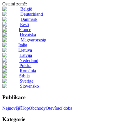
Ostatní země:
België
Deutschland
Danmark
Eesti
France
Hrvatska
Magyarország
Italia
Lietuva
Latvija
Nederland
Polska
România
Srbija
Sverige
Slovensko
Publikace
Nejnovější
Top
Obchody
Otevírací doba
Kategorie