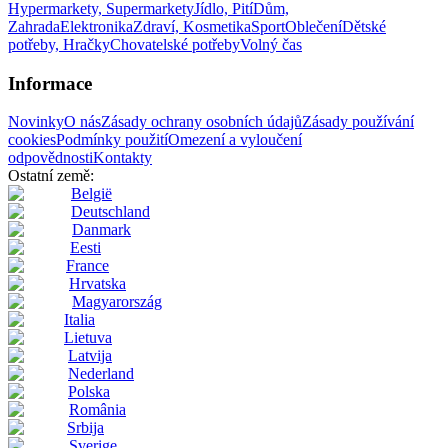
Hypermarkety, Supermarkety
Jídlo, Pití
Dům,
Zahrada
Elektronika
Zdraví, Kosmetika
Sport
Oblečení
Dětské
potřeby, Hračky
Chovatelské potřeby
Volný čas
Informace
Novinky
O nás
Zásady ochrany osobních údajů
Zásady používání
cookies
Podmínky použití
Omezení a vyloučení
odpovědnosti
Kontakty
Ostatní země:
België
Deutschland
Danmark
Eesti
France
Hrvatska
Magyarország
Italia
Lietuva
Latvija
Nederland
Polska
România
Srbija
Sverige