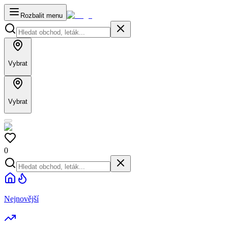
Rozbalit menu
Vybrat
Vybrat
0
Nejnovější