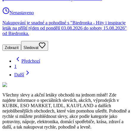
Nenastaveno
Nakupování je snadné a pohodlné s "Biedronka - Hity i inspiracje
leták na příští týden od pondělí 03.08.2026 do soboty 15.08.2026"
od Biedronka.
Zobrazit
Sledovat
Předchozí
1
Další
Všechny slevy a akční letáky obchodů na jednom místě! Zde
najdete informace o speciálních slevách, akcích, výprodejích v
KUBIK, ESO MARKET, LIDL, KAUFLAND a dalších
nejoblíbenějších obchodech, které vám pomohou ušetřit. Pohodlně a
rychle si můžete prohlédnout slevy, akce podle kategorie jako
potraviny, nápoje, elektronika, domácí spotřebiče, krása, zdraví a
další, a tak nakupovat rychle, pohodlně a levně.