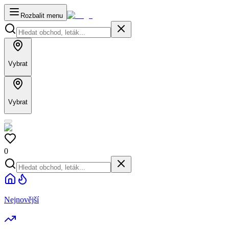
Rozbalit menu
Vybrat
Vybrat
0
Nejnovější