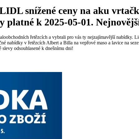
LIDL snížené ceny na aku vrtač
y platné k 2025-05-01. Nejnovější
loobchodních řetězcích a vybrali pro vás ty nejzajímavější nabídky. Lid
nečné nabídky v řetězcích Albert a Billa na vepřové maso a lavice na s
né slevy odsouhlasené k dnešnímu dni!