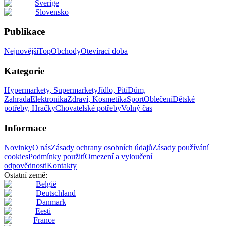
Sverige
Slovensko
Publikace
Nejnovější
Top
Obchody
Otevírací doba
Kategorie
Hypermarkety, Supermarkety
Jídlo, Pití
Dům,
Zahrada
Elektronika
Zdraví, Kosmetika
Sport
Oblečení
Dětské
potřeby, Hračky
Chovatelské potřeby
Volný čas
Informace
Novinky
O nás
Zásady ochrany osobních údajů
Zásady používání
cookies
Podmínky použití
Omezení a vyloučení
odpovědnosti
Kontakty
Ostatní země:
België
Deutschland
Danmark
Eesti
France