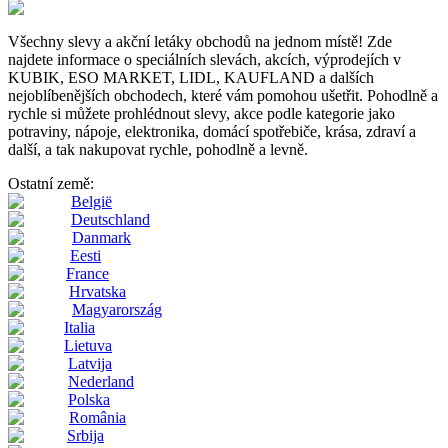
Všechny slevy a akční letáky obchodů na jednom místě! Zde
najdete informace o speciálních slevách, akcích, výprodejích v
KUBIK, ESO MARKET, LIDL, KAUFLAND a dalších
nejoblíbenějších obchodech, které vám pomohou ušetřit. Pohodlně a
rychle si můžete prohlédnout slevy, akce podle kategorie jako
potraviny, nápoje, elektronika, domácí spotřebiče, krása, zdraví a
další, a tak nakupovat rychle, pohodlně a levně.
Ostatní země:
België
Deutschland
Danmark
Eesti
France
Hrvatska
Magyarország
Italia
Lietuva
Latvija
Nederland
Polska
România
Srbija