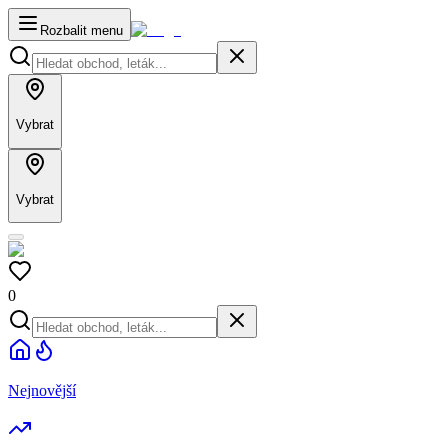
Rozbalit menu
Vybrat
Vybrat
0
Nejnovější