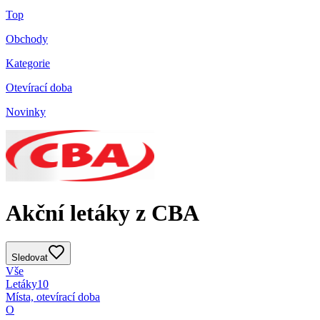
Top
Obchody
Kategorie
Otevírací doba
Novinky
Akční letáky z CBA
Sledovat
Vše
Letáky
10
Místa, otevírací doba
O