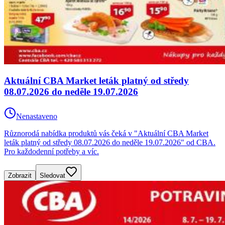
Aktuální CBA Market leták platný od středy
08.07.2026 do neděle 19.07.2026
Nenastaveno
Různorodá nabídka produktů vás čeká v "Aktuální CBA Market
leták platný od středy 08.07.2026 do neděle 19.07.2026" od CBA.
Pro každodenní potřeby a víc.
Zobrazit
Sledovat