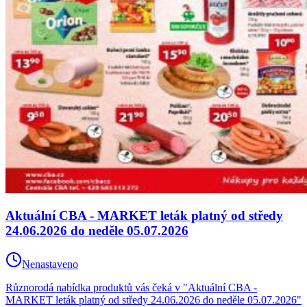
Aktuální CBA - MARKET leták platný od středy
24.06.2026 do neděle 05.07.2026
Nenastaveno
Různorodá nabídka produktů vás čeká v "Aktuální CBA -
MARKET leták platný od středy 24.06.2026 do neděle 05.07.2026"