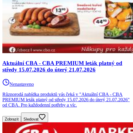
Aktuální CBA - CBA PREMIUM leták platný od
středy 15.07.2026 do úterý 21.07.2026
Nenastaveno
Různorodá nabídka produktů vás čeká v "Aktuální CBA - CBA
PREMIUM leták platný od středy 15.07.2026 do úterý 21.07.2026"
od CBA. Pro každodenní potřeby a víc.
Zobrazit
Sledovat