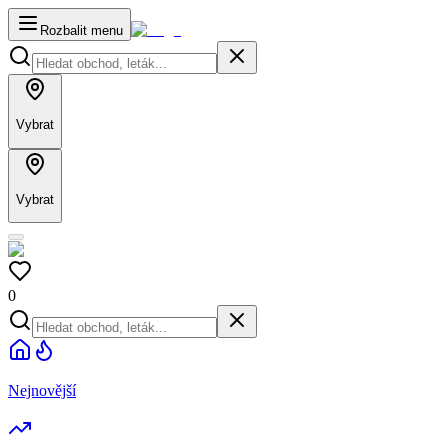
Rozbalit menu
Vybrat
Vybrat
0
Nejnovější