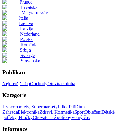
France
Hrvatska
Magyarország
Italia
Lietuva
Latvija
Nederland
Polska
România
Srbija
Sverige
Slovensko
Publikace
Nejnovější
Top
Obchody
Otevírací doba
Kategorie
Hypermarkety, Supermarkety
Jídlo, Pití
Dům,
Zahrada
Elektronika
Zdraví, Kosmetika
Sport
Oblečení
Dětské
potřeby, Hračky
Chovatelské potřeby
Volný čas
Informace