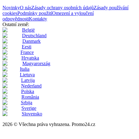
Novinky
O nás
Zásady ochrany osobních údajů
Zásady používání
cookies
Podmínky použití
Omezení a vyloučení
odpovědnosti
Kontakty
Ostatní země:
België
Deutschland
Danmark
Eesti
France
Hrvatska
Magyarország
Italia
Lietuva
Latvija
Nederland
Polska
România
Srbija
Sverige
Slovensko
2026 © Všechna práva vyhrazena. Promo24.cz