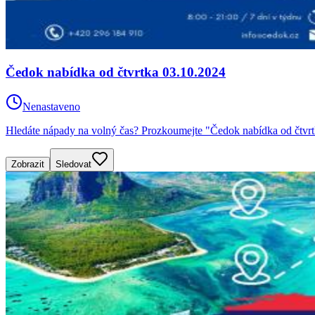
Čedok nabídka od čtvrtka 03.10.2024
Nenastaveno
Hledáte nápady na volný čas? Prozkoumejte "Čedok nabídka od čtvrtk
Zobrazit
Sledovat