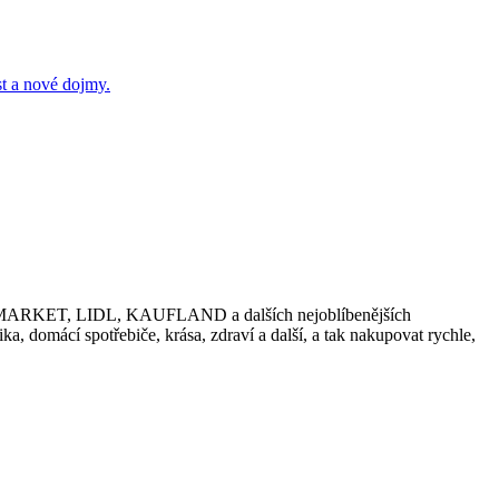
t a nové dojmy.
 ESO MARKET, LIDL, KAUFLAND a dalších nejoblíbenějších
a, domácí spotřebiče, krása, zdraví a další, a tak nakupovat rychle,