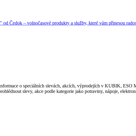
" od Čedok – volnočasové produkty a služby, které vám přinesou rados
te informace o speciálních slevách, akcích, výprodejích v KUBIK,
hlédnout slevy, akce podle kategorie jako potraviny, nápoje, elektronik