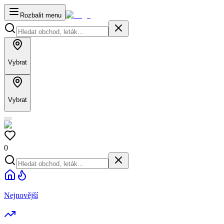
Rozbalit menu
Vybrat
Vybrat
0
Nejnovější