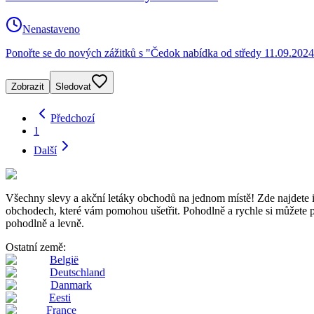
Nenastaveno
Ponořte se do nových zážitků s "Čedok nabídka od středy 11.09.2024
Zobrazit
Sledovat
Předchozí
1
Další
Všechny slevy a akční letáky obchodů na jednom místě! Zde najde
obchodech, které vám pomohou ušetřit. Pohodlně a rychle si můžete pro
pohodlně a levně.
Ostatní země:
België
Deutschland
Danmark
Eesti
France