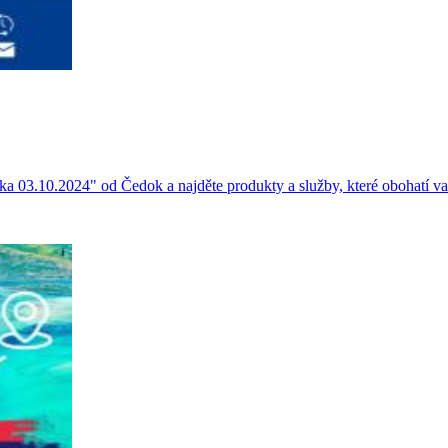
a 03.10.2024" od Čedok a najděte produkty a služby, které obohatí va