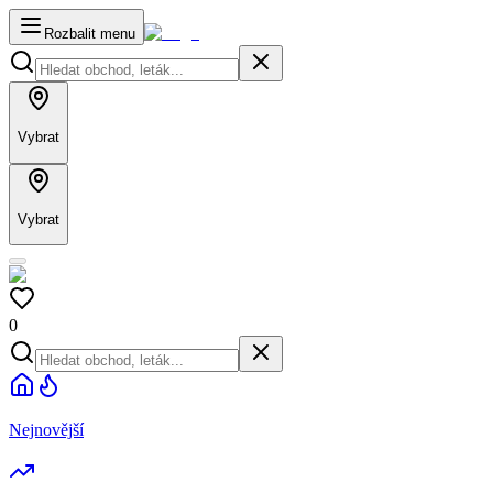
Rozbalit menu
Vybrat
Vybrat
0
Nejnovější