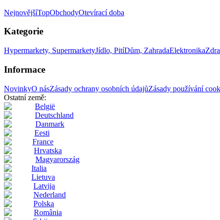
Nejnovější
Top
Obchody
Otevírací doba
Kategorie
Hypermarkety, Supermarkety
Jídlo, Pití
Dům, Zahrada
Elektronika
Zdra
Informace
Novinky
O nás
Zásady ochrany osobních údajů
Zásady používání cook
Ostatní země:
België
Deutschland
Danmark
Eesti
France
Hrvatska
Magyarország
Italia
Lietuva
Latvija
Nederland
Polska
România