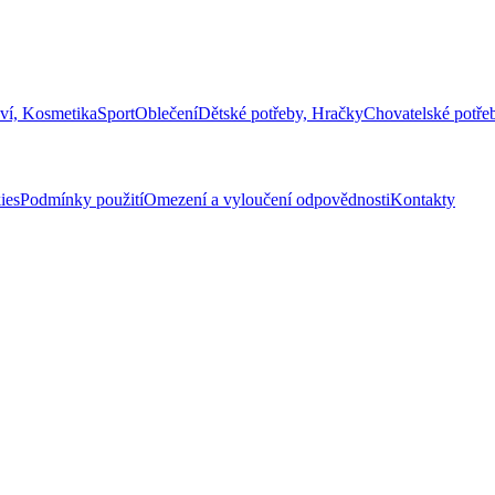
ví, Kosmetika
Sport
Oblečení
Dětské potřeby, Hračky
Chovatelské potře
ies
Podmínky použití
Omezení a vyloučení odpovědnosti
Kontakty