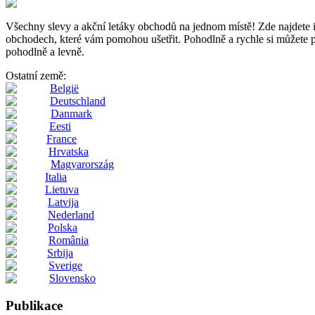
Všechny slevy a akční letáky obchodů na jednom místě! Zde najde
obchodech, které vám pomohou ušetřit. Pohodlně a rychle si můžete pro
pohodlně a levně.
Ostatní země:
België
Deutschland
Danmark
Eesti
France
Hrvatska
Magyarország
Italia
Lietuva
Latvija
Nederland
Polska
România
Srbija
Sverige
Slovensko
Publikace