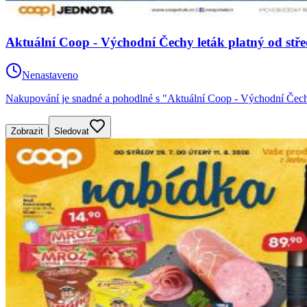
Aktuální Coop - Východní Čechy leták platný od stře
Nenastaveno
Nakupování je snadné a pohodlné s "Aktuální Coop - Východní Čech
Zobrazit
Sledovat