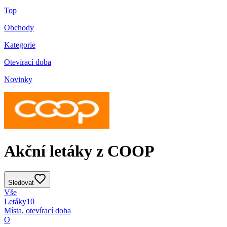
Top
Obchody
Kategorie
Otevírací doba
Novinky
Akční letáky z COOP
Sledovat
Vše
Letáky
10
Místa, otevírací doba
O