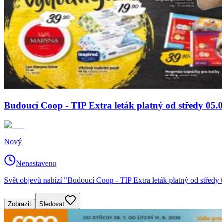
Budoucí Coop - TIP Extra leták platný od středy 05.
Nový
Nenastaveno
Svět objevů nabízí "Budoucí Coop - TIP Extra leták platný od střed
Zobrazit
Sledovat