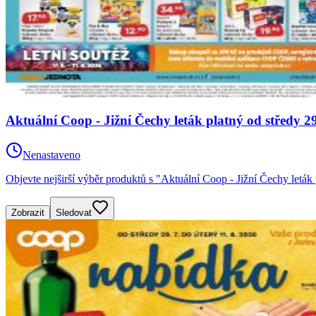
Aktuální Coop - Jižní Čechy leták platný od středy 2
Nenastaveno
Objevte nejširší výběr produktů s "Aktuální Coop - Jižní Čechy letá
Zobrazit
Sledovat