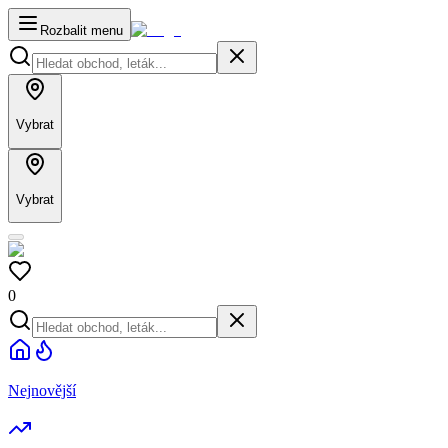
Rozbalit menu
Vybrat
Vybrat
0
Nejnovější