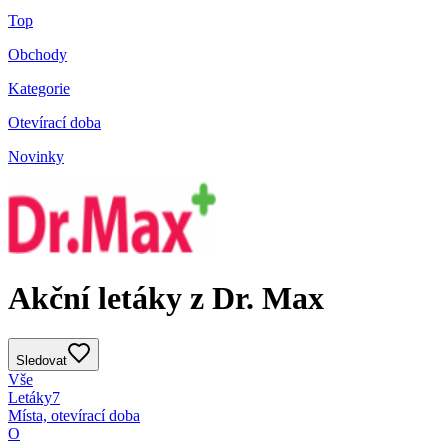
Top
Obchody
Kategorie
Otevírací doba
Novinky
Akční letáky z Dr. Max
Sledovat
Vše
Letáky
7
Místa, otevírací doba
O