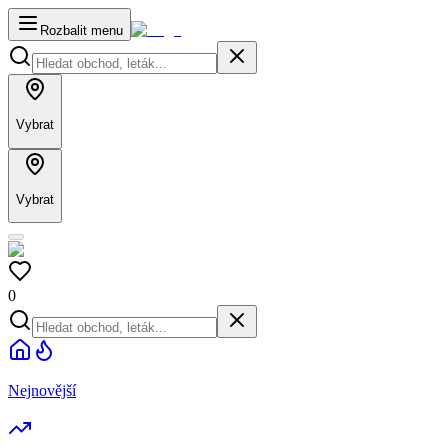
Rozbalit menu
Vybrat
Vybrat
0
Nejnovější