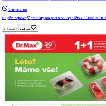
Nenastaveno
Najděte nejnovější produkty pro péči o obličej a tělo v "Aktuální Dr.
Zobrazit
Sledovat