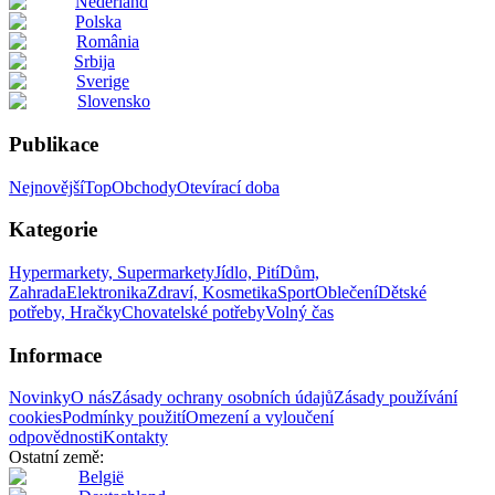
Nederland
Polska
România
Srbija
Sverige
Slovensko
Publikace
Nejnovější
Top
Obchody
Otevírací doba
Kategorie
Hypermarkety, Supermarkety
Jídlo, Pití
Dům,
Zahrada
Elektronika
Zdraví, Kosmetika
Sport
Oblečení
Dětské
potřeby, Hračky
Chovatelské potřeby
Volný čas
Informace
Novinky
O nás
Zásady ochrany osobních údajů
Zásady používání
cookies
Podmínky použití
Omezení a vyloučení
odpovědnosti
Kontakty
Ostatní země:
België