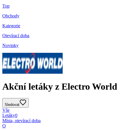
Top
Obchody
Kategorie
Otevírací doba
Novinky
Akční letáky z Electro World
Sledovat
Vše
Letáky
0
Místa, otevírací doba
O