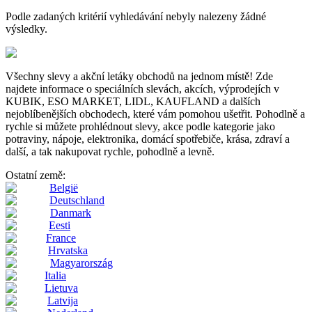
Podle zadaných kritérií vyhledávání nebyly nalezeny žádné
výsledky.
Všechny slevy a akční letáky obchodů na jednom místě! Zde
najdete informace o speciálních slevách, akcích, výprodejích v
KUBIK, ESO MARKET, LIDL, KAUFLAND a dalších
nejoblíbenějších obchodech, které vám pomohou ušetřit. Pohodlně a
rychle si můžete prohlédnout slevy, akce podle kategorie jako
potraviny, nápoje, elektronika, domácí spotřebiče, krása, zdraví a
další, a tak nakupovat rychle, pohodlně a levně.
Ostatní země:
België
Deutschland
Danmark
Eesti
France
Hrvatska
Magyarország
Italia
Lietuva
Latvija