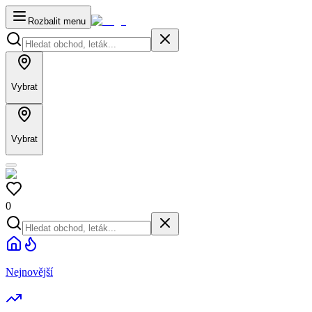
Rozbalit menu
Vybrat
Vybrat
0
Nejnovější