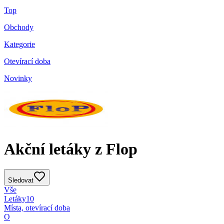
Top
Obchody
Kategorie
Otevírací doba
Novinky
Akční letáky z Flop
Sledovat
Vše
Letáky
10
Místa, otevírací doba
O