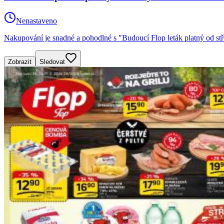
Nenastaveno
Nakupování je snadné a pohodlné s "Budoucí Flop leták platný od st
Zobrazit
Sledovat