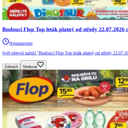
Budoucí Flop Top leták platný od středy 22.07.2026 
Nenastaveno
Svět objevů nabízí "Budoucí Flop Top leták platný od středy 22.07.2
Zobrazit
Sledovat