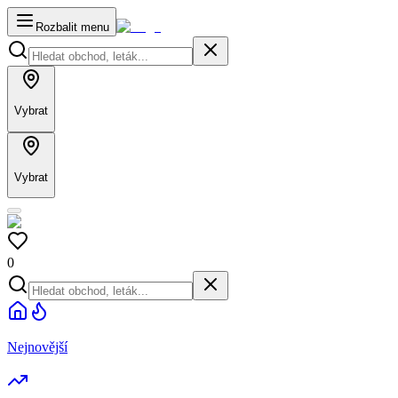
Rozbalit menu
Vybrat
Vybrat
0
Nejnovější