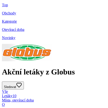
Top
Obchody
Kategorie
Otevírací doba
Novinky
Akční letáky z Globus
Sledovat
Vše
Letáky
10
Místa, otevírací doba
O