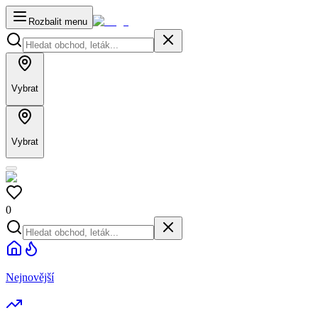
Rozbalit menu
Vybrat
Vybrat
0
Nejnovější