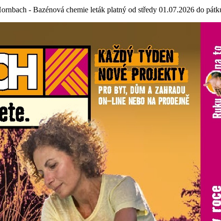
ornbach - Bazénová chemie leták platný od středy 01.07.2026 do pát