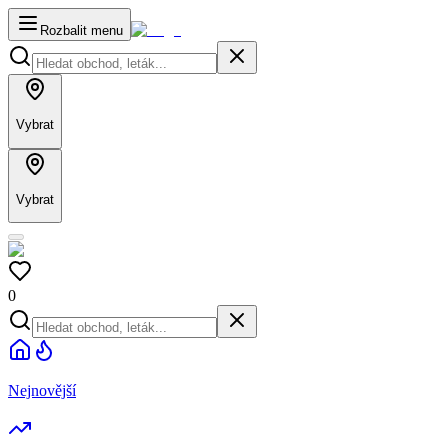
Rozbalit menu
Vybrat
Vybrat
0
Nejnovější