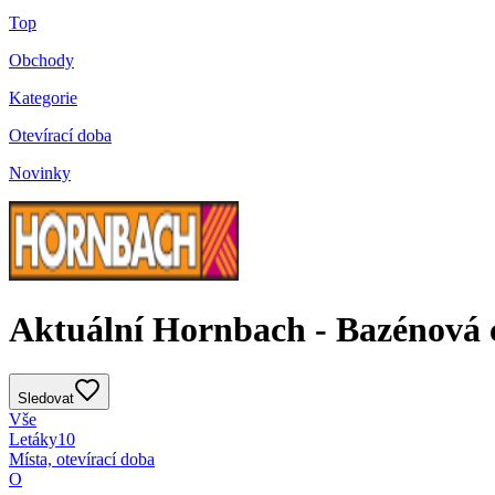
Top
Obchody
Kategorie
Otevírací doba
Novinky
Aktuální Hornbach - Bazénová c
Sledovat
Vše
Letáky
10
Místa, otevírací doba
O