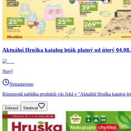
Aktuální Hruška katalog leták platný od úterý 04.08
Nový
Nenastaveno
Různorodá nabídka produktů vás čeká v "Aktuální Hruška katalog let
Zobrazit
Sledovat