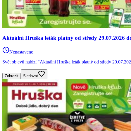
Aktuální Hruška leták platný od středy 29.07.2026 d
Nenastaveno
Svět objevů nabízí "Aktuální Hruška leták platný od středy 29.07.20
Zobrazit
Sledovat