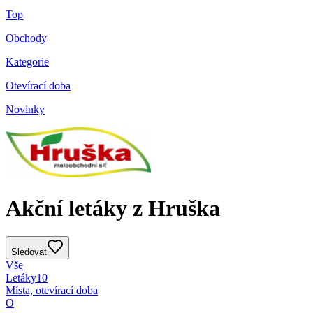
Top
Obchody
Kategorie
Otevírací doba
Novinky
Akční letáky z Hruška
Sledovat
Vše
Letáky
10
Místa, otevírací doba
O