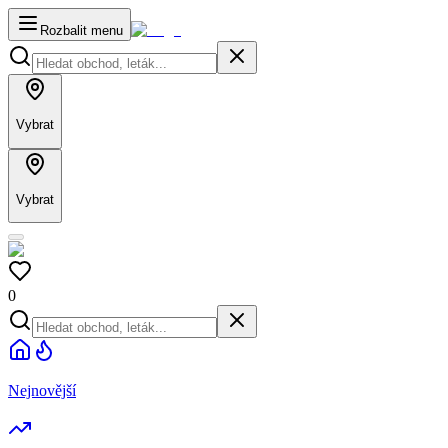
Rozbalit menu
Vybrat
Vybrat
0
Nejnovější