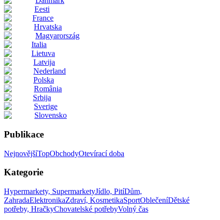
Danmark
Eesti
France
Hrvatska
Magyarország
Italia
Lietuva
Latvija
Nederland
Polska
România
Srbija
Sverige
Slovensko
Publikace
Nejnovější
Top
Obchody
Otevírací doba
Kategorie
Hypermarkety, Supermarkety
Jídlo, Pití
Dům,
Zahrada
Elektronika
Zdraví, Kosmetika
Sport
Oblečení
Dětské
potřeby, Hračky
Chovatelské potřeby
Volný čas