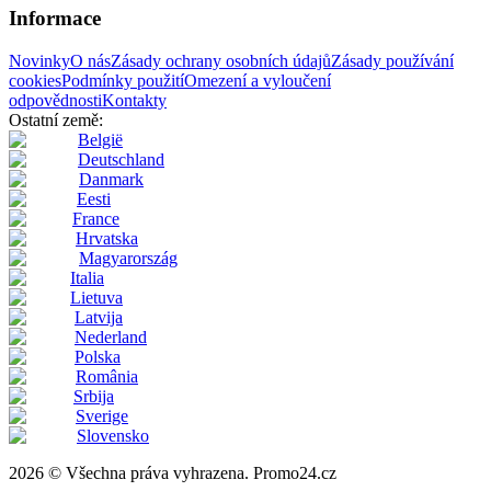
Informace
Novinky
O nás
Zásady ochrany osobních údajů
Zásady používání
cookies
Podmínky použití
Omezení a vyloučení
odpovědnosti
Kontakty
Ostatní země:
België
Deutschland
Danmark
Eesti
France
Hrvatska
Magyarország
Italia
Lietuva
Latvija
Nederland
Polska
România
Srbija
Sverige
Slovensko
2026 © Všechna práva vyhrazena. Promo24.cz