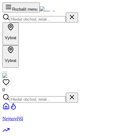
Rozbalit menu
Vybrat
Vybrat
0
Nejnovější