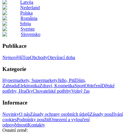
Latvija
Nederland
Polska
România
Srbija
Sverige
Slovensko
Publikace
Nejnovější
Top
Obchody
Otevírací doba
Kategorie
Hypermarkety, Supermarkety
Jídlo, Pití
Dům,
Zahrada
Elektronika
Zdraví, Kosmetika
Sport
Oblečení
Dětské
potřeby, Hračky
Chovatelské potřeby
Volný čas
Informace
Novinky
O nás
Zásady ochrany osobních údajů
Zásady používání
cookies
Podmínky použití
Omezení a vyloučení
odpovědnosti
Kontakty
Ostatní země: