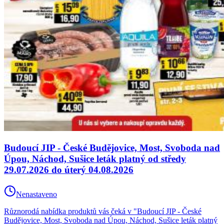
Budoucí JIP - České Budějovice, Most, Svoboda nad
Úpou, Náchod, Sušice leták platný od středy
29.07.2026 do úterý 04.08.2026
Nenastaveno
Různorodá nabídka produktů vás čeká v "Budoucí JIP - České
Budějovice, Most, Svoboda nad Úpou, Náchod, Sušice leták platný