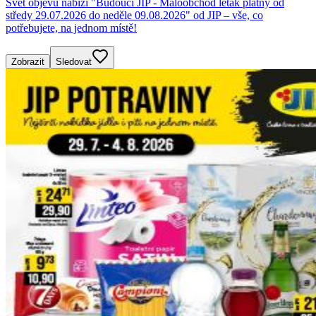
Svět objevů nabízí "Budoucí JIP - Maloobchod leták platný od
středy 29.07.2026 do neděle 09.08.2026" od JIP – vše, co
potřebujete, na jednom místě!
Zobrazit
Sledovat