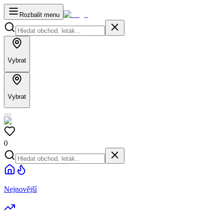
Rozbalit menu
Vybrat
Vybrat
0
Nejnovější