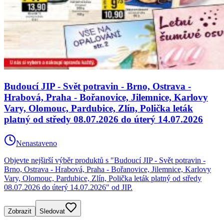
Budoucí JIP - Svět potravin - Brno, Ostrava -
Hrabová, Praha - Bořanovice, Jilemnice, Karlovy
Vary, Olomouc, Pardubice, Zlín, Polička leták
platný od středy 08.07.2026 do úterý 14.07.2026
Nenastaveno
Objevte nejširší výběr produktů s "Budoucí JIP - Svět potravin -
Brno, Ostrava - Hrabová, Praha - Bořanovice, Jilemnice, Karlovy
Vary, Olomouc, Pardubice, Zlín, Polička leták platný od středy
08.07.2026 do úterý 14.07.2026" od JIP.
Zobrazit
Sledovat