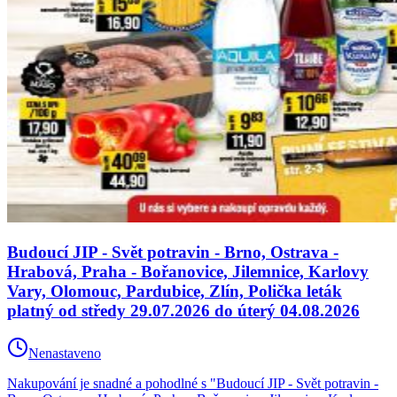
Budoucí JIP - Svět potravin - Brno, Ostrava -
Hrabová, Praha - Bořanovice, Jilemnice, Karlovy
Vary, Olomouc, Pardubice, Zlín, Polička leták
platný od středy 29.07.2026 do úterý 04.08.2026
Nenastaveno
Nakupování je snadné a pohodlné s "Budoucí JIP - Svět potravin -