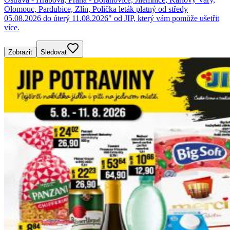
Olomouc, Pardubice, Zlín, Polička leták platný od středy
05.08.2026 do úterý 11.08.2026" od JIP, který vám pomůže ušetřit
více.
Zobrazit
Sledovat