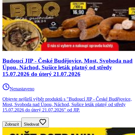
Budoucí JIP - České Budějovice, Most, Svoboda nad
Úpou, Náchod, Sušice leták platný od středy
15.07.2026 do úterý 21.07.2026
Nenastaveno
Objevte nejširší výběr produktů s "Budoucí JIP - České Budějovice,
Most, Svoboda nad Úpou, Náchod, Sušice leták platný od středy
15.07.2026 do úterý 21.07.2026" od JIP.
Zobrazit
Sledovat