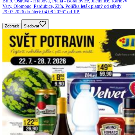
Brno, Ostrava - Hrabová, Praha - Bořanovice, Jilemnice, Karlovy
Vary, Olomouc, Pardubice, Zlín, Polička leták platný od středy
29.07.2026 do úterý 04.08.2026" od JIP.
Zobrazit
Sledovat