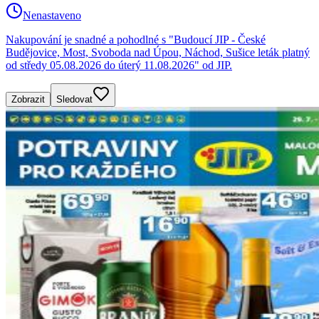
Nenastaveno
Nakupování je snadné a pohodlné s "Budoucí JIP - České
Budějovice, Most, Svoboda nad Úpou, Náchod, Sušice leták platný
od středy 05.08.2026 do úterý 11.08.2026" od JIP.
Zobrazit
Sledovat