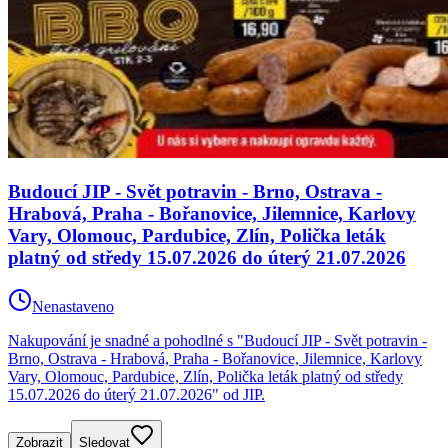
Budoucí JIP - Svět potravin - Brno, Ostrava -
Hrabová, Praha - Bořanovice, Jilemnice, Karlovy
Vary, Olomouc, Pardubice, Zlín, Polička leták
platný od středy 15.07.2026 do úterý 21.07.2026
Nenastaveno
Nakupování je snadné a pohodlné s "Budoucí JIP - Svět potravin -
Brno, Ostrava - Hrabová, Praha - Bořanovice, Jilemnice, Karlovy
Vary, Olomouc, Pardubice, Zlín, Polička leták platný od středy
15.07.2026 do úterý 21.07.2026" od JIP.
Zobrazit
Sledovat