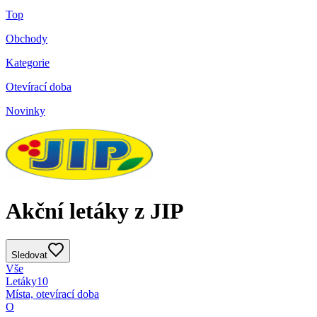
Top
Obchody
Kategorie
Otevírací doba
Novinky
Akční letáky z JIP
Sledovat
Vše
Letáky
10
Místa, otevírací doba
O