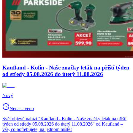
Kaufland - Kolín - Naše značky leták na příští týden
od středy 05.08.2026 do úterý 11.08.2026
Nový
Nenastaveno
Svět objevů nabízí "Kaufland - Kolín - Naše značky leták na příští
týden od středy 05.08.2026 do úterý 11.08.2026" od Kaufland –
vše, co potřebujete, na jednom místě!