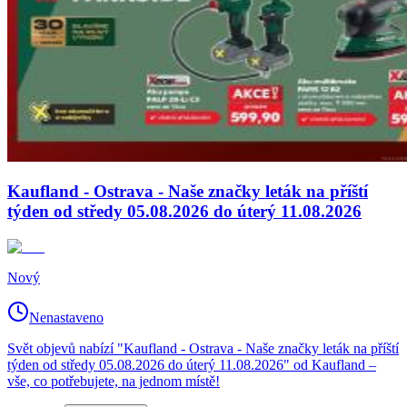
Kaufland - Ostrava - Naše značky leták na příští
týden od středy 05.08.2026 do úterý 11.08.2026
Nový
Nenastaveno
Svět objevů nabízí "Kaufland - Ostrava - Naše značky leták na příští
týden od středy 05.08.2026 do úterý 11.08.2026" od Kaufland –
vše, co potřebujete, na jednom místě!