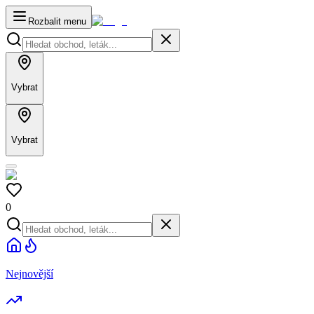
Rozbalit menu
Vybrat
Vybrat
0
Nejnovější