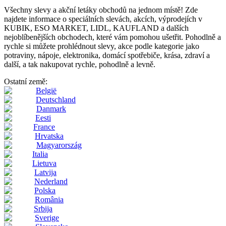
Všechny slevy a akční letáky obchodů na jednom místě! Zde
najdete informace o speciálních slevách, akcích, výprodejích v
KUBIK, ESO MARKET, LIDL, KAUFLAND a dalších
nejoblíbenějších obchodech, které vám pomohou ušetřit. Pohodlně a
rychle si můžete prohlédnout slevy, akce podle kategorie jako
potraviny, nápoje, elektronika, domácí spotřebiče, krása, zdraví a
další, a tak nakupovat rychle, pohodlně a levně.
Ostatní země:
België
Deutschland
Danmark
Eesti
France
Hrvatska
Magyarország
Italia
Lietuva
Latvija
Nederland
Polska
România
Srbija
Sverige