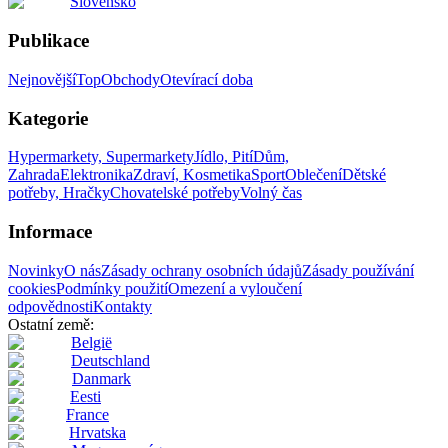
Slovensko
Publikace
Nejnovější
Top
Obchody
Otevírací doba
Kategorie
Hypermarkety, Supermarkety
Jídlo, Pití
Dům,
Zahrada
Elektronika
Zdraví, Kosmetika
Sport
Oblečení
Dětské
potřeby, Hračky
Chovatelské potřeby
Volný čas
Informace
Novinky
O nás
Zásady ochrany osobních údajů
Zásady používání
cookies
Podmínky použití
Omezení a vyloučení
odpovědnosti
Kontakty
Ostatní země:
België
Deutschland
Danmark
Eesti
France
Hrvatska