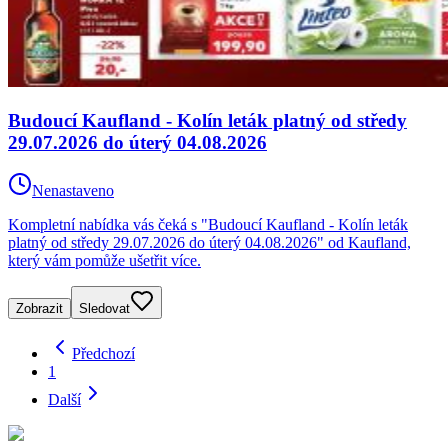
Budoucí Kaufland - Kolín leták platný od středy
29.07.2026 do úterý 04.08.2026
Nenastaveno
Kompletní nabídka vás čeká s "Budoucí Kaufland - Kolín leták
platný od středy 29.07.2026 do úterý 04.08.2026" od Kaufland,
který vám pomůže ušetřit více.
Zobrazit
Sledovat
Předchozí
1
Další