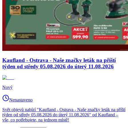
Kaufland - Ostrava - Naše značky leták na příští
týden od středy 05.08.2026 do úterý 11.08.2026
Nový
Nenastaveno
Svět objevů nabízí "Kaufland - Ostrava - Naše značky leták na příští
týden od středy 05.08.2026 do úterý 11.08.2026" od Kaufland –
vše, co potřebujete, na jednom místě!