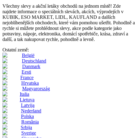
Všechny slevy a akční letáky obchodů na jednom místě! Zde
najdete informace o speciálních slevách, akcích, výprodejích v
KUBIK, ESO MARKET, LIDL, KAUFLAND a dalších
nejoblíbenějších obchodech, které vám pomohou ušetřit. Pohodlně a
rychle si můžete prohlédnout slevy, akce podle kategorie jako
potraviny, nápoje, elektronika, domácí spotřebiče, krása, zdraví a
další, a tak nakupovat rychle, pohodlně a levně.
Ostatní země:
België
Deutschland
Danmark
Eesti
France
Hrvatska
Magyarország
Italia
Lietuva
Latvija
Nederland
Polska
România
Srbija
Sverige