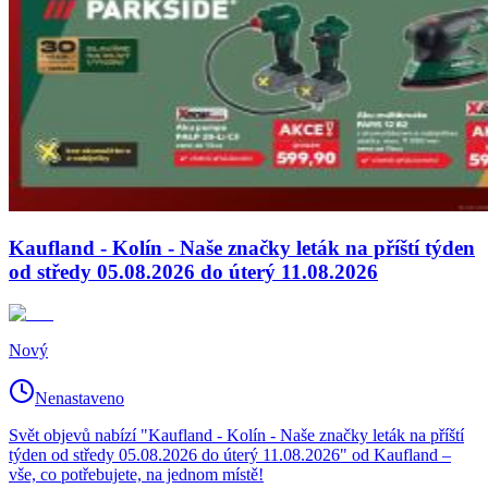
Kaufland - Kolín - Naše značky leták na příští týden
od středy 05.08.2026 do úterý 11.08.2026
Nový
Nenastaveno
Svět objevů nabízí "Kaufland - Kolín - Naše značky leták na příští
týden od středy 05.08.2026 do úterý 11.08.2026" od Kaufland –
vše, co potřebujete, na jednom místě!