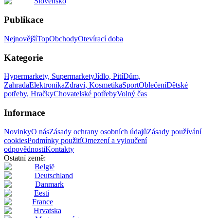
Slovensko
Publikace
Nejnovější
Top
Obchody
Otevírací doba
Kategorie
Hypermarkety, Supermarkety
Jídlo, Pití
Dům,
Zahrada
Elektronika
Zdraví, Kosmetika
Sport
Oblečení
Dětské
potřeby, Hračky
Chovatelské potřeby
Volný čas
Informace
Novinky
O nás
Zásady ochrany osobních údajů
Zásady používání
cookies
Podmínky použití
Omezení a vyloučení
odpovědnosti
Kontakty
Ostatní země:
België
Deutschland
Danmark
Eesti
France
Hrvatska