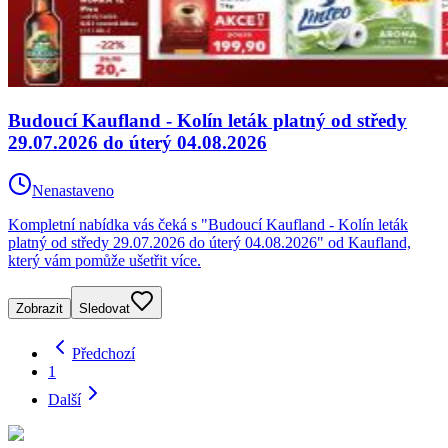
Budoucí Kaufland - Kolín leták platný od středy
29.07.2026 do úterý 04.08.2026
Nenastaveno
Kompletní nabídka vás čeká s "Budoucí Kaufland - Kolín leták
platný od středy 29.07.2026 do úterý 04.08.2026" od Kaufland,
který vám pomůže ušetřit více.
Zobrazit
Sledovat
Předchozí
1
Další