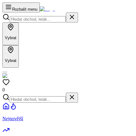
Rozbalit menu
Vybrat
Vybrat
0
Nejnovější