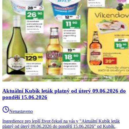
Aktuální Kubík leták platný od úterý 09.06.2026 do
pondělí 15.06.2026
Nenastaveno
Ingredience pro lepší život čekají na vás v "Aktuální Kubík leták
platný od úterý 09.06.2026 do pondělí 15.06.2026" od Kubík.