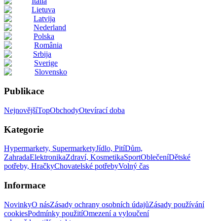
Italia
Lietuva
Latvija
Nederland
Polska
România
Srbija
Sverige
Slovensko
Publikace
Nejnovější
Top
Obchody
Otevírací doba
Kategorie
Hypermarkety, Supermarkety
Jídlo, Pití
Dům,
Zahrada
Elektronika
Zdraví, Kosmetika
Sport
Oblečení
Dětské
potřeby, Hračky
Chovatelské potřeby
Volný čas
Informace
Novinky
O nás
Zásady ochrany osobních údajů
Zásady používání
cookies
Podmínky použití
Omezení a vyloučení