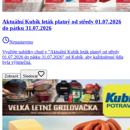
Aktuální Kubík leták platný od středy 01.07.2026
do pátku 31.07.2026
Nenastaveno
Využijte nabídky chutí v "Aktuální Kubík leták platný od středy
01.07.2026 do pátku 31.07.2026" od Kubík, aby každodenní jídla
byla výjimečná.
Zobrazit
Sledovat