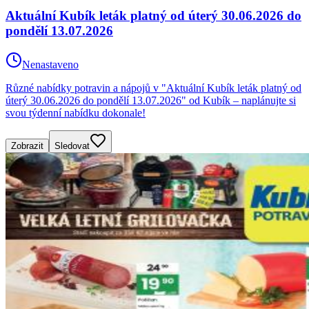
Aktuální Kubík leták platný od úterý 30.06.2026 do
pondělí 13.07.2026
Nenastaveno
Různé nabídky potravin a nápojů v "Aktuální Kubík leták platný od
úterý 30.06.2026 do pondělí 13.07.2026" od Kubík – naplánujte si
svou týdenní nabídku dokonale!
Zobrazit
Sledovat