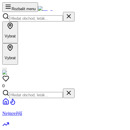
Rozbalit menu
Vybrat
Vybrat
0
Nejnovější