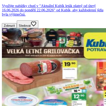
Využijte nabídky chutí v "Aktuální Kubík leták platný od úterý
16.06.2026 do pondělí 22.06.2026" od Kubík, aby každodenní jídla
byla výjimečná.
Zobrazit
Sledovat