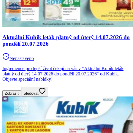
Aktuální Kubík leták platný od úterý 14.07.2026 do
pondělí 20.07.2026
Nenastaveno
Ingredience pro lepší život čekají na vás v "Aktuální Kubík leták
platný od úterý 14.07.2026 do pondělí 20.07.2026" od Kubík.
Objevte speciální nabídky!
Zobrazit
Sledovat