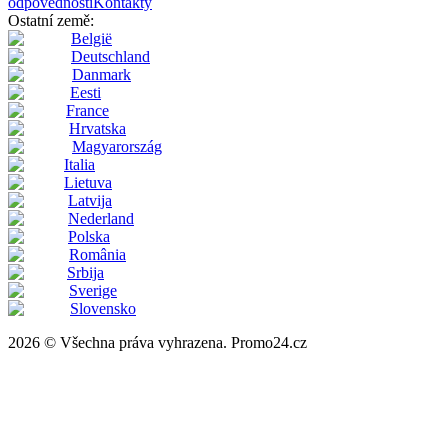
odpovědnosti
Kontakty
Ostatní země:
België
Deutschland
Danmark
Eesti
France
Hrvatska
Magyarország
Italia
Lietuva
Latvija
Nederland
Polska
România
Srbija
Sverige
Slovensko
2026 © Všechna práva vyhrazena. Promo24.cz