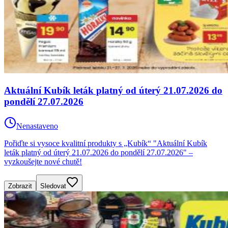
Aktuální Kubík leták platný od úterý 21.07.2026 do
pondělí 27.07.2026
Nenastaveno
Pořiďte si vysoce kvalitní produkty s „Kubík“ "Aktuální Kubík
leták platný od úterý 21.07.2026 do pondělí 27.07.2026" –
vyzkoušejte nové chutě!
Zobrazit
Sledovat