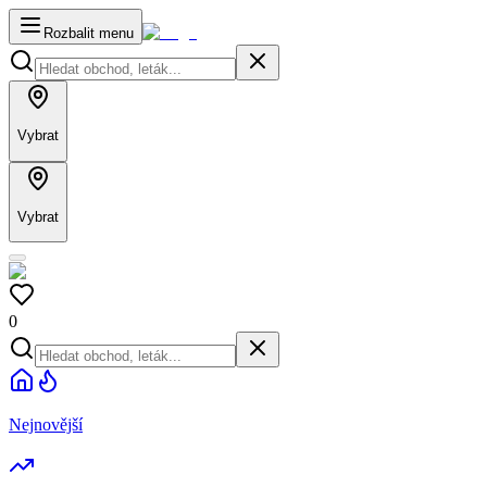
Rozbalit menu
Vybrat
Vybrat
0
Nejnovější