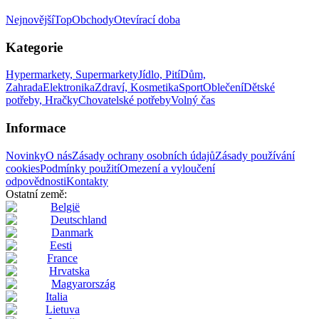
Nejnovější
Top
Obchody
Otevírací doba
Kategorie
Hypermarkety, Supermarkety
Jídlo, Pití
Dům,
Zahrada
Elektronika
Zdraví, Kosmetika
Sport
Oblečení
Dětské
potřeby, Hračky
Chovatelské potřeby
Volný čas
Informace
Novinky
O nás
Zásady ochrany osobních údajů
Zásady používání
cookies
Podmínky použití
Omezení a vyloučení
odpovědnosti
Kontakty
Ostatní země:
België
Deutschland
Danmark
Eesti
France
Hrvatska
Magyarország
Italia
Lietuva