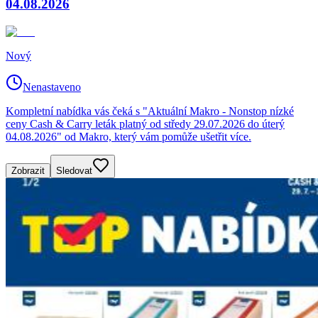
04.08.2026
Nový
Nenastaveno
Kompletní nabídka vás čeká s "Aktuální Makro - Nonstop nízké
ceny Cash & Carry leták platný od středy 29.07.2026 do úterý
04.08.2026" od Makro, který vám pomůže ušetřit více.
Zobrazit
Sledovat