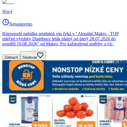
Nový
Nenastaveno
Různorodá nabídka produktů vás čeká v "Aktuální Makro - TOP
mléčné výrobky Distribuce leták platný od úterý 28.07.2026 do
pondělí 10.08.2026" od Makro. Pro každodenní potřeby a víc.
Zobrazit
Sledovat