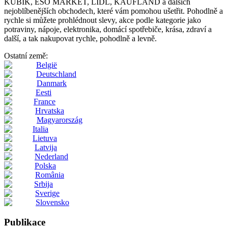
KUBIK, ESO MARKET, LIDL, KAUFLAND a dalších
nejoblíbenějších obchodech, které vám pomohou ušetřit. Pohodlně a
rychle si můžete prohlédnout slevy, akce podle kategorie jako
potraviny, nápoje, elektronika, domácí spotřebiče, krása, zdraví a
další, a tak nakupovat rychle, pohodlně a levně.
Ostatní země:
België
Deutschland
Danmark
Eesti
France
Hrvatska
Magyarország
Italia
Lietuva
Latvija
Nederland
Polska
România
Srbija
Sverige
Slovensko
Publikace