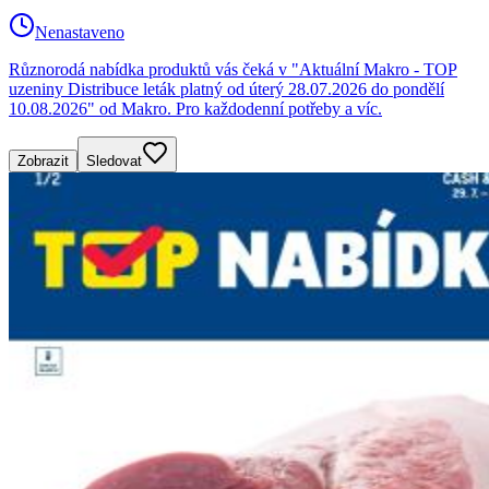
Nenastaveno
Různorodá nabídka produktů vás čeká v "Aktuální Makro - TOP
uzeniny Distribuce leták platný od úterý 28.07.2026 do pondělí
10.08.2026" od Makro. Pro každodenní potřeby a víc.
Zobrazit
Sledovat