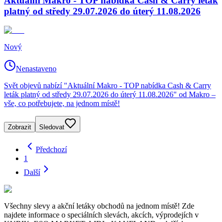
Aktuální Makro - TOP nabídka Cash & Carry leták
platný od středy 29.07.2026 do úterý 11.08.2026
Nový
Nenastaveno
Svět objevů nabízí "Aktuální Makro - TOP nabídka Cash & Carry
leták platný od středy 29.07.2026 do úterý 11.08.2026" od Makro –
vše, co potřebujete, na jednom místě!
Zobrazit
Sledovat
Předchozí
1
Další
Všechny slevy a akční letáky obchodů na jednom místě! Zde
najdete informace o speciálních slevách, akcích, výprodejích v