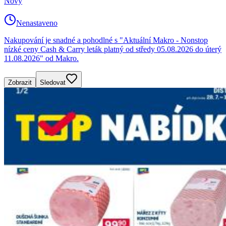
Nový
Nenastaveno
Nakupování je snadné a pohodlné s "Aktuální Makro - Nonstop
nízké ceny Cash & Carry leták platný od středy 05.08.2026 do úterý
11.08.2026" od Makro.
Zobrazit
Sledovat