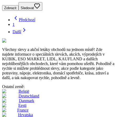
Zobrazit
Sledovat
Předchozí
1
Další
Všechny slevy a akční letáky obchodů na jednom místě! Zde
najdete informace o speciálních slevách, akcích, výprodejích v
KUBIK, ESO MARKET, LIDL, KAUFLAND a dalších
nejoblíbenějších obchodech, které vám pomohou ušetřit. Pohodlně a
rychle si můžete prohlédnout slevy, akce podle kategorie jako
potraviny, nápoje, elektronika, domácí spotřebiče, krása, zdraví a
další, a tak nakupovat rychle, pohodlně a levně.
Ostatní země:
België
Deutschland
Danmark
Eesti
France
Hrvatska