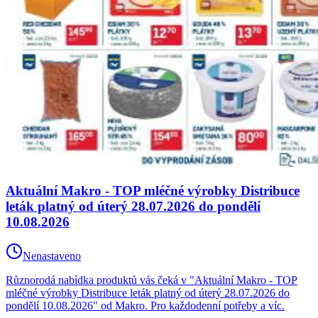
Aktuální Makro - TOP mléčné výrobky Distribuce
leták platný od úterý 28.07.2026 do pondělí
10.08.2026
Nenastaveno
Různorodá nabídka produktů vás čeká v "Aktuální Makro - TOP
mléčné výrobky Distribuce leták platný od úterý 28.07.2026 do
pondělí 10.08.2026" od Makro. Pro každodenní potřeby a víc.