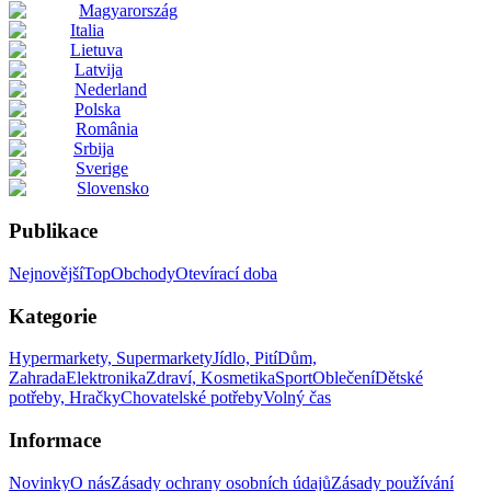
Magyarország
Italia
Lietuva
Latvija
Nederland
Polska
România
Srbija
Sverige
Slovensko
Publikace
Nejnovější
Top
Obchody
Otevírací doba
Kategorie
Hypermarkety, Supermarkety
Jídlo, Pití
Dům,
Zahrada
Elektronika
Zdraví, Kosmetika
Sport
Oblečení
Dětské
potřeby, Hračky
Chovatelské potřeby
Volný čas
Informace
Novinky
O nás
Zásady ochrany osobních údajů
Zásady používání