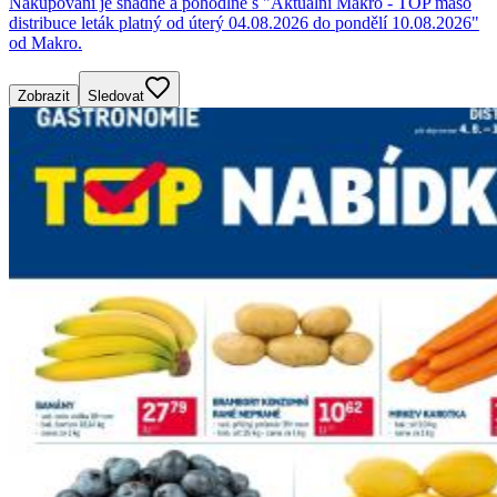
Nakupování je snadné a pohodlné s "Aktuální Makro - TOP maso
distribuce leták platný od úterý 04.08.2026 do pondělí 10.08.2026"
od Makro.
Zobrazit
Sledovat