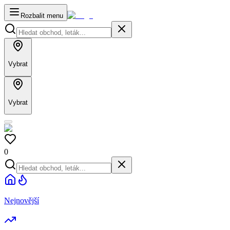
Rozbalit menu
Vybrat
Vybrat
0
Nejnovější