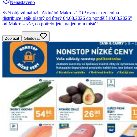
Nenastaveno
Svět objevů nabízí "Aktuální Makro - TOP ovoce a zelenina
distribuce leták platný od úterý 04.08.2026 do pondělí 10.08.2026"
od Makro – vše, co potřebujete, na jednom místě!
Zobrazit
Sledovat