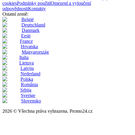
cookies
Podmínky použití
Omezení a vyloučení
odpovědnosti
Kontakty
Ostatní země:
België
Deutschland
Danmark
Eesti
France
Hrvatska
Magyarország
Italia
Lietuva
Latvija
Nederland
Polska
România
Srbija
Sverige
Slovensko
2026 © Všechna práva vyhrazena. Promo24.cz