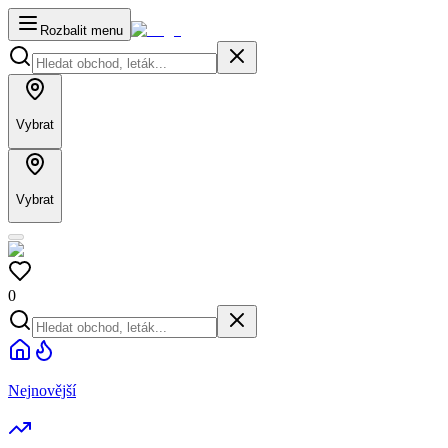
Rozbalit menu
Vybrat
Vybrat
0
Nejnovější