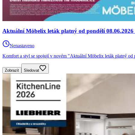
Aktuální Möbelix leták platný od pondělí 08.06.2026
Nenastaveno
Komfort a styl se spojují v novém "Aktuální Möbelix leták platný o
Zobrazit
Sledovat