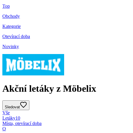
Top
Obchody
Kategorie
Otevírací doba
Novinky
Akční letáky z Möbelix
Sledovat
Vše
Letáky
10
Místa, otevírací doba
O