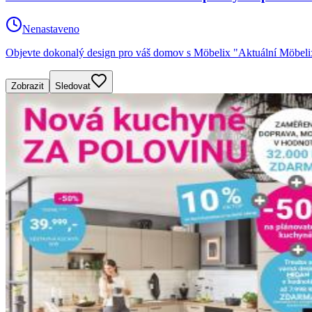
Nenastaveno
Objevte dokonalý design pro váš domov s Möbelix "Aktuální Möbelix -
Zobrazit
Sledovat