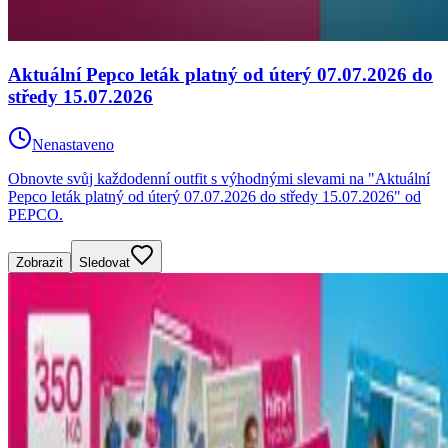
Aktuální Pepco leták platný od úterý 07.07.2026 do
středy 15.07.2026
Nenastaveno
Obnovte svůj každodenní outfit s výhodnými slevami na "Aktuální
Pepco leták platný od úterý 07.07.2026 do středy 15.07.2026" od
PEPCO.
Zobrazit
Sledovat