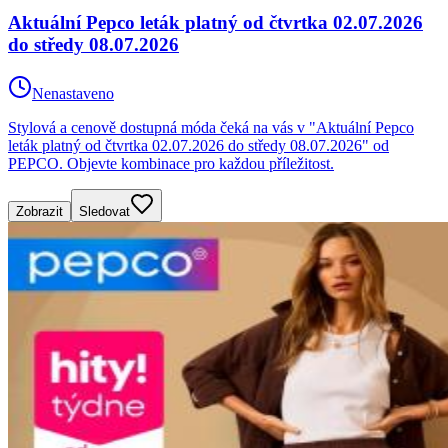
Aktuální Pepco leták platný od čtvrtka 02.07.2026
do středy 08.07.2026
Nenastaveno
Stylová a cenově dostupná móda čeká na vás v "Aktuální Pepco
leták platný od čtvrtka 02.07.2026 do středy 08.07.2026" od
PEPCO. Objevte kombinace pro každou příležitost.
Zobrazit
Sledovat