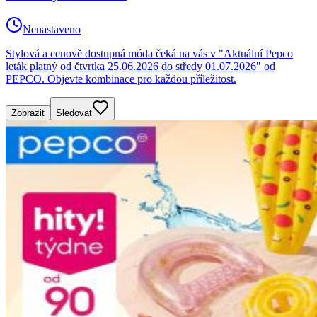
Nenastaveno
Stylová a cenově dostupná móda čeká na vás v "Aktuální Pepco
leták platný od čtvrtka 25.06.2026 do středy 01.07.2026" od
PEPCO. Objevte kombinace pro každou příležitost.
Zobrazit
Sledovat