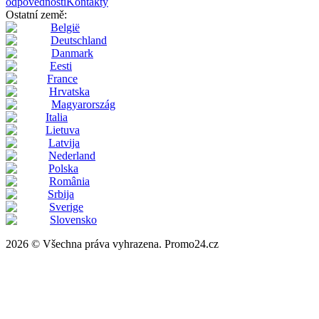
odpovědnosti
Kontakty
Ostatní země:
België
Deutschland
Danmark
Eesti
France
Hrvatska
Magyarország
Italia
Lietuva
Latvija
Nederland
Polska
România
Srbija
Sverige
Slovensko
2026 © Všechna práva vyhrazena. Promo24.cz