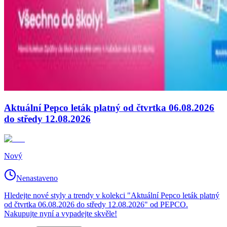
Aktuální Pepco leták platný od čtvrtka 06.08.2026
do středy 12.08.2026
Nový
Nenastaveno
Hledejte nové styly a trendy v kolekci "Aktuální Pepco leták platný
od čtvrtka 06.08.2026 do středy 12.08.2026" od PEPCO.
Nakupujte nyní a vypadejte skvěle!