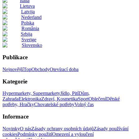
Italia
Lietuva
Latvija
Nederland
Polska
România
Srbija
Sverige
Slovensko
Publikace
Nejnovější
Top
Obchody
Otevírací doba
Kategorie
Hypermarkety, Supermarkety
Jídlo, Pití
Dům,
Zahrada
Elektronika
Zdraví, Kosmetika
Sport
Oblečení
Dětské
potřeby, Hračky
Chovatelské potřeby
Volný čas
Informace
Novinky
O nás
Zásady ochrany osobních údajů
Zásady používání
cookies
Podmínky použití
Omezení a vyloučení