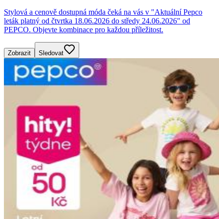
Stylová a cenově dostupná móda čeká na vás v "Aktuální Pepco
leták platný od čtvrtka 18.06.2026 do středy 24.06.2026" od
PEPCO. Objevte kombinace pro každou příležitost.
Zobrazit
Sledovat