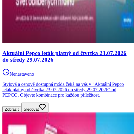
Aktuální Pepco leták platný od čtvrtka 23.07.2026
do středy 29.07.2026
Nenastaveno
Stylová a cenově dostupná móda čeká na vás v "Aktuální Pepco
leták platný od čtvrtka 23.07.2026 do středy 29.07.2026" od
PEPCO. Objevte kombinace pro každou příležitost.
Zobrazit
Sledovat