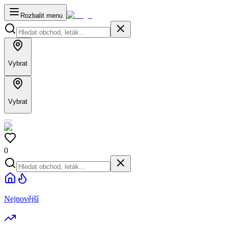
Rozbalit menu
Vybrat
Vybrat
0
Nejnovější