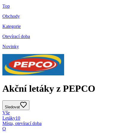
Top
Obchody
Kategorie
Otevírací doba
Novinky
Akční letáky z PEPCO
Sledovat
Vše
Letáky
10
Místa, otevírací doba
O