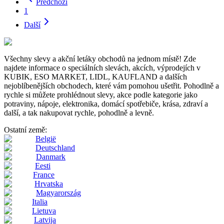
Předchozí
1
Další
Všechny slevy a akční letáky obchodů na jednom místě! Zde
najdete informace o speciálních slevách, akcích, výprodejích v
KUBIK, ESO MARKET, LIDL, KAUFLAND a dalších
nejoblíbenějších obchodech, které vám pomohou ušetřit. Pohodlně a
rychle si můžete prohlédnout slevy, akce podle kategorie jako
potraviny, nápoje, elektronika, domácí spotřebiče, krása, zdraví a
další, a tak nakupovat rychle, pohodlně a levně.
Ostatní země:
België
Deutschland
Danmark
Eesti
France
Hrvatska
Magyarország
Italia
Lietuva
Latvija