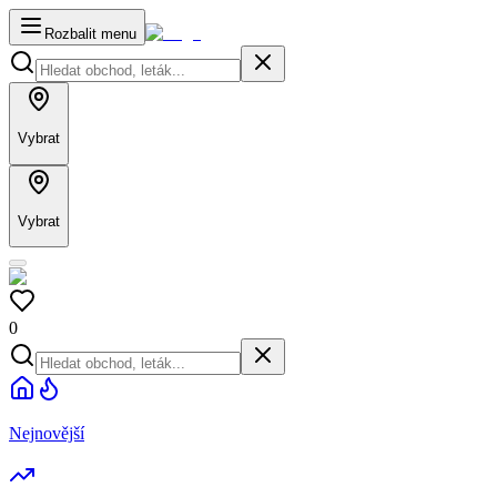
Rozbalit menu
Vybrat
Vybrat
0
Nejnovější