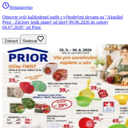
Nenastaveno
Obnovte svůj každodenní outfit s výhodnými slevami na "Aktuální
Prior - Záclony leták platný od úterý 09.06.2026 do soboty
04.07.2026" od Prior.
Zobrazit
Sledovat