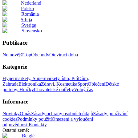
Nederland
Polska
România
Srbija
Sverige
Slovensko
Publikace
Nejnovější
Top
Obchody
Otevírací doba
Kategorie
Hypermarkety, Supermarkety
Jídlo, Pití
Dům,
Zahrada
Elektronika
Zdraví, Kosmetika
Sport
Oblečení
Dětské
potřeby, Hračky
Chovatelské potřeby
Volný čas
Informace
Novinky
O nás
Zásady ochrany osobních údajů
Zásady používání
cookies
Podmínky použití
Omezení a vyloučení
odpovědnosti
Kontakty
Ostatní země:
België