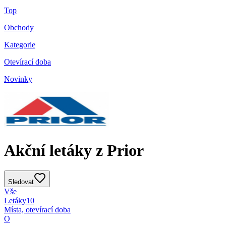
Top
Obchody
Kategorie
Otevírací doba
Novinky
Akční letáky z Prior
Sledovat
Vše
Letáky
10
Místa, otevírací doba
O