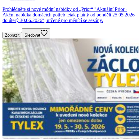
Prohlédněte si nové módní nabídky od „Prior“ "Aktuální Prior -
Akční nabídka domácích potřeb leták platný od pondělí 25.05.2026
do úterý 30.06.2026", určené pro měnící se sezóny.
Zobrazit
Sledovat