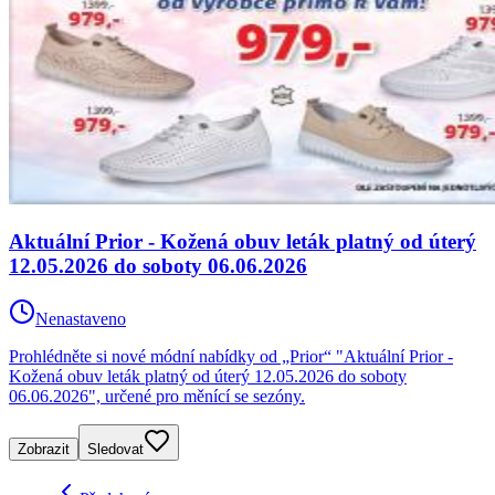
Aktuální Prior - Kožená obuv leták platný od úterý
12.05.2026 do soboty 06.06.2026
Nenastaveno
Prohlédněte si nové módní nabídky od „Prior“ "Aktuální Prior -
Kožená obuv leták platný od úterý 12.05.2026 do soboty
06.06.2026", určené pro měnící se sezóny.
Zobrazit
Sledovat