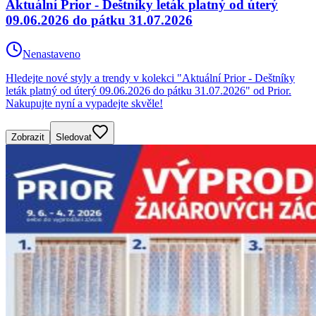
Aktuální Prior - Deštníky leták platný od úterý
09.06.2026 do pátku 31.07.2026
Nenastaveno
Hledejte nové styly a trendy v kolekci "Aktuální Prior - Deštníky
leták platný od úterý 09.06.2026 do pátku 31.07.2026" od Prior.
Nakupujte nyní a vypadejte skvěle!
Zobrazit
Sledovat