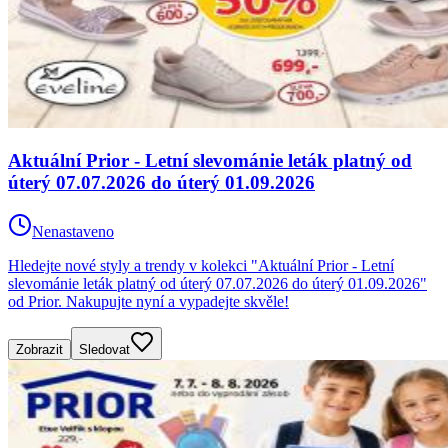
Aktuální Prior - Letní slevománie leták platný od
úterý 07.07.2026 do úterý 01.09.2026
Nenastaveno
Hledejte nové styly a trendy v kolekci "Aktuální Prior - Letní
slevománie leták platný od úterý 07.07.2026 do úterý 01.09.2026"
od Prior. Nakupujte nyní a vypadejte skvěle!
Zobrazit
Sledovat