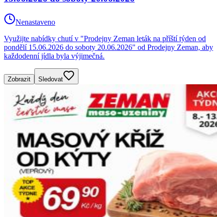
Nenastaveno
Využijte nabídky chutí v "Prodejny Zeman leták na příští týden od
pondělí 15.06.2026 do soboty 20.06.2026" od Prodejny Zeman, aby
každodenní jídla byla výjimečná.
Zobrazit
Sledovat