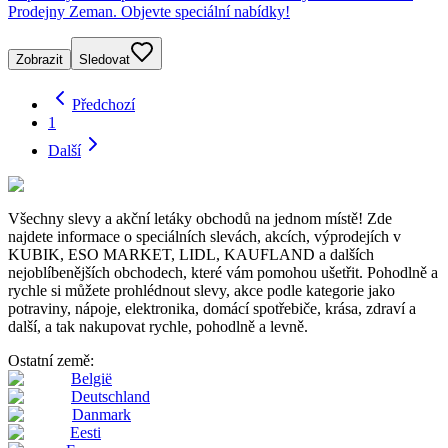
Prodejny Zeman. Objevte speciální nabídky!
Zobrazit
Sledovat
Předchozí
1
Další
Všechny slevy a akční letáky obchodů na jednom místě! Zde
najdete informace o speciálních slevách, akcích, výprodejích v
KUBIK, ESO MARKET, LIDL, KAUFLAND a dalších
nejoblíbenějších obchodech, které vám pomohou ušetřit. Pohodlně a
rychle si můžete prohlédnout slevy, akce podle kategorie jako
potraviny, nápoje, elektronika, domácí spotřebiče, krása, zdraví a
další, a tak nakupovat rychle, pohodlně a levně.
Ostatní země:
België
Deutschland
Danmark
Eesti