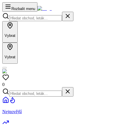
Rozbalit menu
Vybrat
Vybrat
0
Nejnovější