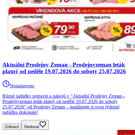
Aktuální Prodejny Zeman - Prodejnyzeman leták
platný od neděle 19.07.2026 do soboty 25.07.2026
Nenastaveno
Různé nabídky potravin a nápojů v "Aktuální Prodejny Zeman -
Prodejnyzeman leták platný od neděle 19.07.2026 do soboty
25.07.2026" od Prodejny Zeman – naplánujte si svou týdenní
nabídku dokonale!
Zobrazit
Sledovat