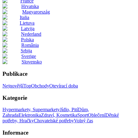
France
Hrvatska
Magyarország
Italia
Lietuva
Latvija
Nederland
Polska
România
Srbija
Sverige
Slovensko
Publikace
Nejnovější
Top
Obchody
Otevírací doba
Kategorie
Hypermarkety, Supermarkety
Jídlo, Pití
Dům,
Zahrada
Elektronika
Zdraví, Kosmetika
Sport
Oblečení
Dětské
potřeby, Hračky
Chovatelské potřeby
Volný čas
Informace