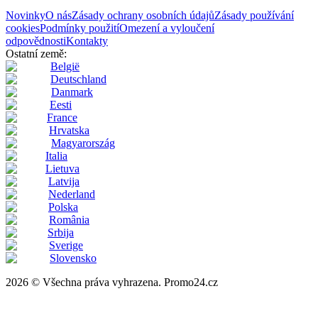
Novinky
O nás
Zásady ochrany osobních údajů
Zásady používání
cookies
Podmínky použití
Omezení a vyloučení
odpovědnosti
Kontakty
Ostatní země:
België
Deutschland
Danmark
Eesti
France
Hrvatska
Magyarország
Italia
Lietuva
Latvija
Nederland
Polska
România
Srbija
Sverige
Slovensko
2026 © Všechna práva vyhrazena. Promo24.cz