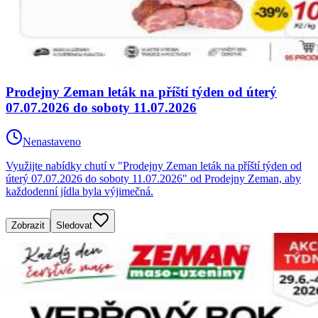
Prodejny Zeman leták na příští týden od úterý
07.07.2026 do soboty 11.07.2026
Nenastaveno
Využijte nabídky chutí v "Prodejny Zeman leták na příští týden od
úterý 07.07.2026 do soboty 11.07.2026" od Prodejny Zeman, aby
každodenní jídla byla výjimečná.
Zobrazit
Sledovat