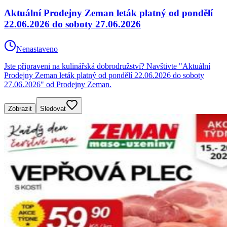
Aktuální Prodejny Zeman leták platný od pondělí
22.06.2026 do soboty 27.06.2026
Nenastaveno
Jste připraveni na kulinářská dobrodružství? Navštivte "Aktuální
Prodejny Zeman leták platný od pondělí 22.06.2026 do soboty
27.06.2026" od Prodejny Zeman.
Zobrazit
Sledovat