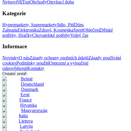
Nejnovější
Top
Obchody
Otevírací doba
Kategorie
Hypermarkety, Supermarkety
Jídlo, Pití
Dům,
Zahrada
Elektronika
Zdraví, Kosmetika
Sport
Oblečení
Dětské
potřeby, Hračky
Chovatelské potřeby
Volný čas
Informace
Novinky
O nás
Zásady ochrany osobních údajů
Zásady používání
cookies
Podmínky použití
Omezení a vyloučení
odpovědnosti
Kontakty
Ostatní země:
België
Deutschland
Danmark
Eesti
France
Hrvatska
Magyarország
Italia
Lietuva
Latvija