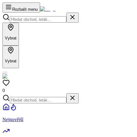
Rozbalit menu
Vybrat
Vybrat
0
Nejnovější