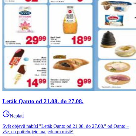
Leták Qanto od 21.08. do 27.08.
Neplatí
Svět objevů nabízí "Leták Qanto od 21.08. do 27.08." od Qanto –
vše, co potřebujete, na jednom místě!