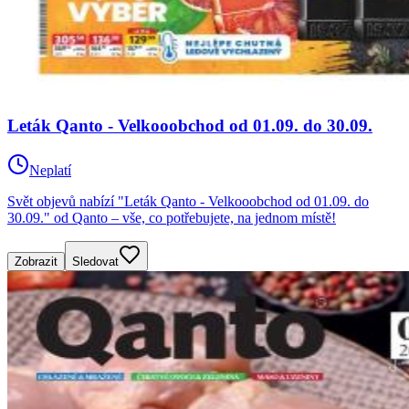
Leták Qanto - Velkooobchod od 01.09. do 30.09.
Neplatí
Svět objevů nabízí "Leták Qanto - Velkooobchod od 01.09. do
30.09." od Qanto – vše, co potřebujete, na jednom místě!
Zobrazit
Sledovat