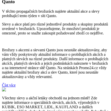
Qanto
V těchto propagačních brožurách najdete aktuální akce a slevy
probíhající tento týden v síti Qanto.
Slevy a akce platí pro různé jednotlivé produkty a skupiny produktů
uvedené v brožurách. Upozorňujeme, že množství produktů je
omezené, proto se snažte zakoupit požadované zboží co nejdříve.
Brožury s akcemi a slevami Qanto jsou neustále aktualizovány, aby
vám vždy poskytovaly aktuální informace o probíhajících akcích a
platných slevách na různé produkty. Další informace o probíhajících
akcích, platných slevách a jejich podmínkách naleznete v brožurách
a na internetové stránce sítě Qanto. Na stránkách Promo24.cz vždy
najdete aktuální brožury akcí a slev Qanto, které jsou neustále
aktualizovány a vždy relevantní.
Číst více
Všechny slevy a akční letáky obchodů na jednom místě! Zde
najdete informace o speciálních slevách, akcích, výprodejích v
KUBIK, ESO MARKET, LIDL, KAUFLAND a dalších