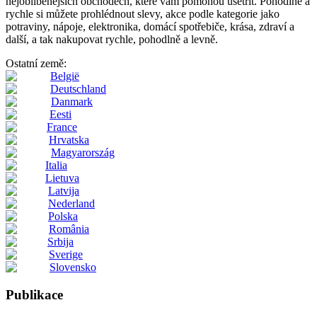
nejoblíbenějších obchodech, které vám pomohou ušetřit. Pohodlně a
rychle si můžete prohlédnout slevy, akce podle kategorie jako
potraviny, nápoje, elektronika, domácí spotřebiče, krása, zdraví a
další, a tak nakupovat rychle, pohodlně a levně.
Ostatní země:
België
Deutschland
Danmark
Eesti
France
Hrvatska
Magyarország
Italia
Lietuva
Latvija
Nederland
Polska
România
Srbija
Sverige
Slovensko
Publikace