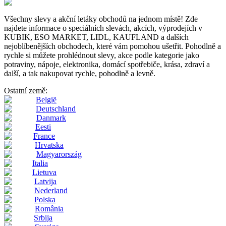
Všechny slevy a akční letáky obchodů na jednom místě! Zde
najdete informace o speciálních slevách, akcích, výprodejích v
KUBIK, ESO MARKET, LIDL, KAUFLAND a dalších
nejoblíbenějších obchodech, které vám pomohou ušetřit. Pohodlně a
rychle si můžete prohlédnout slevy, akce podle kategorie jako
potraviny, nápoje, elektronika, domácí spotřebiče, krása, zdraví a
další, a tak nakupovat rychle, pohodlně a levně.
Ostatní země:
België
Deutschland
Danmark
Eesti
France
Hrvatska
Magyarország
Italia
Lietuva
Latvija
Nederland
Polska
România
Srbija