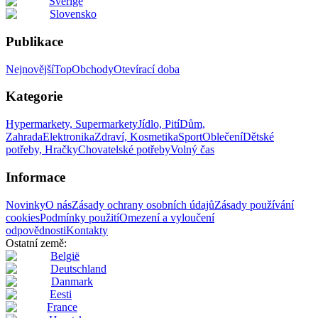
Sverige
Slovensko
Publikace
Nejnovější
Top
Obchody
Otevírací doba
Kategorie
Hypermarkety, Supermarkety
Jídlo, Pití
Dům,
Zahrada
Elektronika
Zdraví, Kosmetika
Sport
Oblečení
Dětské
potřeby, Hračky
Chovatelské potřeby
Volný čas
Informace
Novinky
O nás
Zásady ochrany osobních údajů
Zásady používání
cookies
Podmínky použití
Omezení a vyloučení
odpovědnosti
Kontakty
Ostatní země:
België
Deutschland
Danmark
Eesti
France