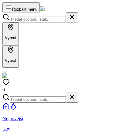
Rozbalit menu
Vybrat
Vybrat
0
Nejnovější