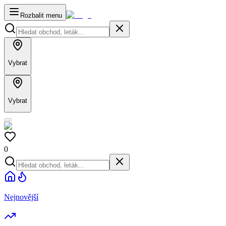
Rozbalit menu
Vybrat
Vybrat
0
Nejnovější