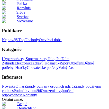
Polska
România
Srbija
Sverige
Slovensko
Publikace
Nejnovější
Top
Obchody
Otevírací doba
Kategorie
Hypermarkety, Supermarkety
Jídlo, Pití
Dům,
Zahrada
Elektronika
Zdraví, Kosmetika
Sport
Oblečení
Dětské
potřeby, Hračky
Chovatelské potřeby
Volný čas
Informace
Novinky
O nás
Zásady ochrany osobních údajů
Zásady používání
cookies
Podmínky použití
Omezení a vyloučení
odpovědnosti
Kontakty
Ostatní země:
België
Deutschland