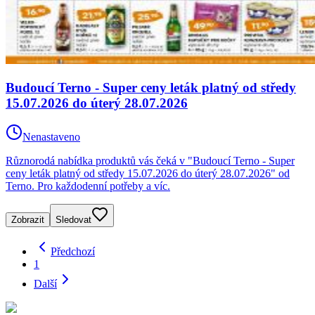
Budoucí Terno - Super ceny leták platný od středy
15.07.2026 do úterý 28.07.2026
Nenastaveno
Různorodá nabídka produktů vás čeká v "Budoucí Terno - Super
ceny leták platný od středy 15.07.2026 do úterý 28.07.2026" od
Terno. Pro každodenní potřeby a víc.
Zobrazit
Sledovat
Předchozí
1
Další