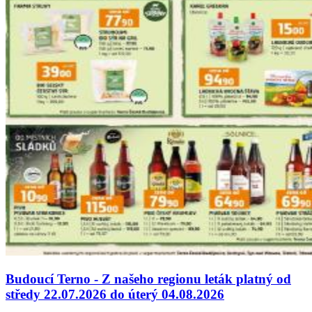
Budoucí Terno - Z našeho regionu leták platný od
středy 22.07.2026 do úterý 04.08.2026