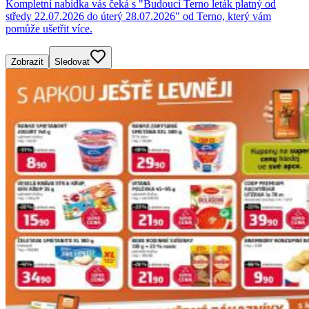
Kompletní nabídka vás čeká s "Budoucí Terno leták platný od
středy 22.07.2026 do úterý 28.07.2026" od Terno, který vám
pomůže ušetřit více.
Zobrazit
Sledovat