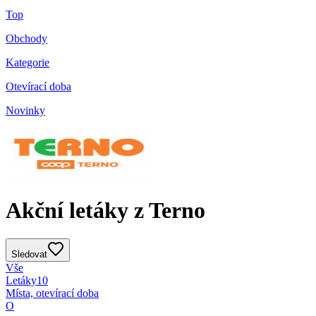
Top
Obchody
Kategorie
Otevírací doba
Novinky
Akční letáky z Terno
Sledovat
Vše
Letáky
10
Místa, otevírací doba
O