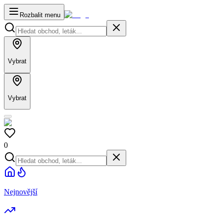
Rozbalit menu
Vybrat
Vybrat
0
Nejnovější