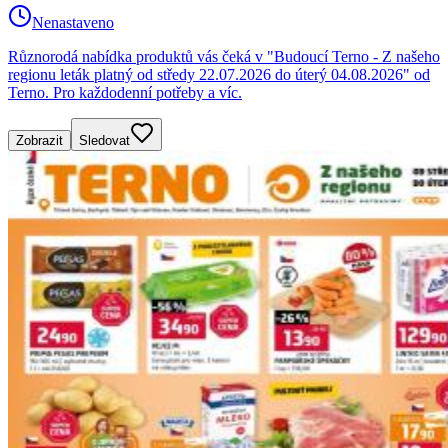
Nenastaveno
Různorodá nabídka produktů vás čeká v "Budoucí Terno - Z našeho
regionu leták platný od středy 22.07.2026 do úterý 04.08.2026" od
Terno. Pro každodenní potřeby a víc.
Zobrazit
Sledovat