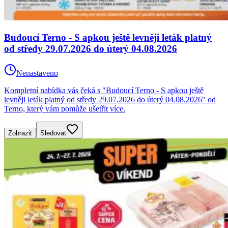
Budoucí Terno - S apkou ještě levněji leták platný
od středy 29.07.2026 do úterý 04.08.2026
Nenastaveno
Kompletní nabídka vás čeká s "Budoucí Terno - S apkou ještě
levněji leták platný od středy 29.07.2026 do úterý 04.08.2026" od
Terno, který vám pomůže ušetřit více.
Zobrazit
Sledovat