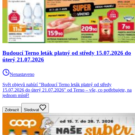
Budoucí Terno leták platný od středy 15.07.2026 do
úterý 21.07.2026
Nenastaveno
Svět objevů nabízí "Budoucí Terno leták platný od středy
15.07.2026 do úterý 21.07.2026" od Terno – vše, co potřebujete, na
jednom místě!
Zobrazit
Sledovat