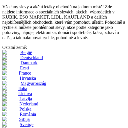
Všechny slevy a akční letáky obchodů na jednom místě! Zde
najdete informace o speciálních slevách, akcích, výprodejích v
KUBIK, ESO MARKET, LIDL, KAUFLAND a dalších
nejoblíbenějších obchodech, které vám pomohou ušetřit. Pohodlně a
rychle si můžete prohlédnout slevy, akce podle kategorie jako
potraviny, nápoje, elektronika, domácí spotřebiče, krása, zdraví a
další, a tak nakupovat rychle, pohodlně a levně.
Ostatní země:
België
Deutschland
Danmark
Eesti
France
Hrvatska
Magyarország
Italia
Lietuva
Latvija
Nederland
Polska
România
Srbija
Sverige