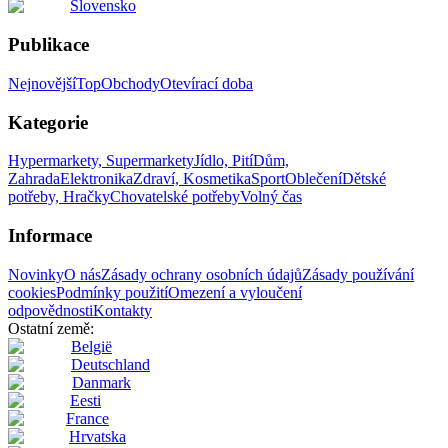
Slovensko
Publikace
Nejnovější
Top
Obchody
Otevírací doba
Kategorie
Hypermarkety, Supermarkety
Jídlo, Pití
Dům,
Zahrada
Elektronika
Zdraví, Kosmetika
Sport
Oblečení
Dětské
potřeby, Hračky
Chovatelské potřeby
Volný čas
Informace
Novinky
O nás
Zásady ochrany osobních údajů
Zásady používání
cookies
Podmínky použití
Omezení a vyloučení
odpovědnosti
Kontakty
Ostatní země:
België
Deutschland
Danmark
Eesti
France
Hrvatska