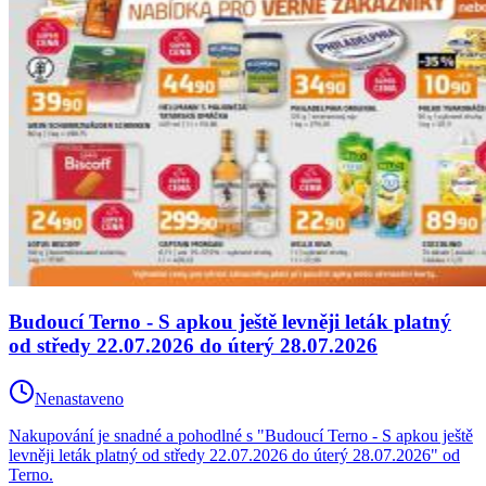
Budoucí Terno - S apkou ještě levněji leták platný
od středy 22.07.2026 do úterý 28.07.2026
Nenastaveno
Nakupování je snadné a pohodlné s "Budoucí Terno - S apkou ještě
levněji leták platný od středy 22.07.2026 do úterý 28.07.2026" od
Terno.