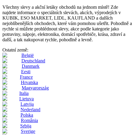
Všechny slevy a akční letáky obchodů na jednom místě! Zde
najdete informace o speciálních slevách, akcích, výprodejích v
KUBIK, ESO MARKET, LIDL, KAUFLAND a dalších
nejoblíbenějších obchodech, které vám pomohou ušetřit. Pohodlně a
rychle si můžete prohlédnout slevy, akce podle kategorie jako
potraviny, nápoje, elektronika, domácí spotřebiče, krása, zdraví a
další, a tak nakupovat rychle, pohodlně a levně.
Ostatní země:
België
Deutschland
Danmark
Eesti
France
Hrvatska
Magyarország
Italia
Lietuva
Latvija
Nederland
Polska
România
Srbija
Sverige