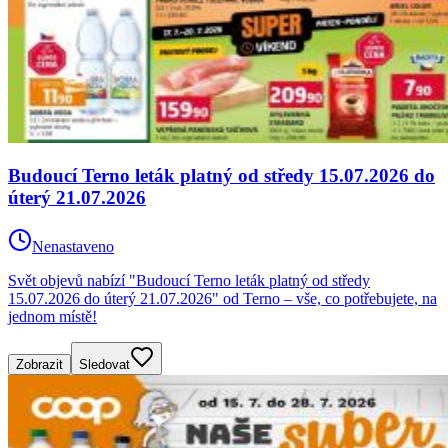
Budoucí Terno leták platný od středy 15.07.2026 do
úterý 21.07.2026
Nenastaveno
Svět objevů nabízí "Budoucí Terno leták platný od středy
15.07.2026 do úterý 21.07.2026" od Terno – vše, co potřebujete, na
jednom místě!
Zobrazit
Sledovat