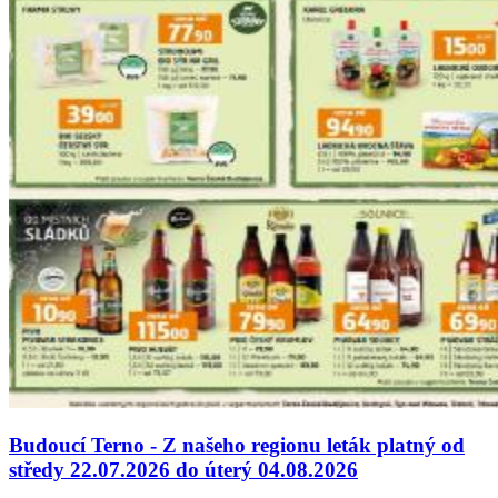
Budoucí Terno - Z našeho regionu leták platný od
středy 22.07.2026 do úterý 04.08.2026