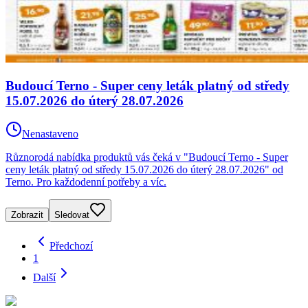
Budoucí Terno - Super ceny leták platný od středy
15.07.2026 do úterý 28.07.2026
Nenastaveno
Různorodá nabídka produktů vás čeká v "Budoucí Terno - Super
ceny leták platný od středy 15.07.2026 do úterý 28.07.2026" od
Terno. Pro každodenní potřeby a víc.
Zobrazit
Sledovat
Předchozí
1
Další