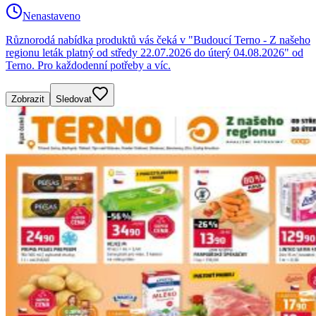
Nenastaveno
Různorodá nabídka produktů vás čeká v "Budoucí Terno - Z našeho
regionu leták platný od středy 22.07.2026 do úterý 04.08.2026" od
Terno. Pro každodenní potřeby a víc.
Zobrazit
Sledovat