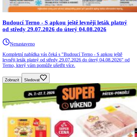
Budoucí Terno - S apkou ještě levněji leták platný
od středy 29.07.2026 do úterý 04.08.2026
Nenastaveno
Kompletní nabídka vás čeká s "Budoucí Terno - S apkou ještě
levněji leták platný od středy 29.07.2026 do úterý 04.08.2026" od
Terno, který vám pomůže ušetřit více.
Zobrazit
Sledovat