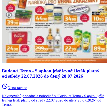
Budoucí Terno - S apkou ještě levněji leták platný
od středy 22.07.2026 do úterý 28.07.2026
Nenastaveno
Nakupování je snadné a pohodlné s "Budoucí Terno - S apkou ještě
levněji leták platný od středy 22.07.2026 do úterý 28.07.2026" od
Terno.