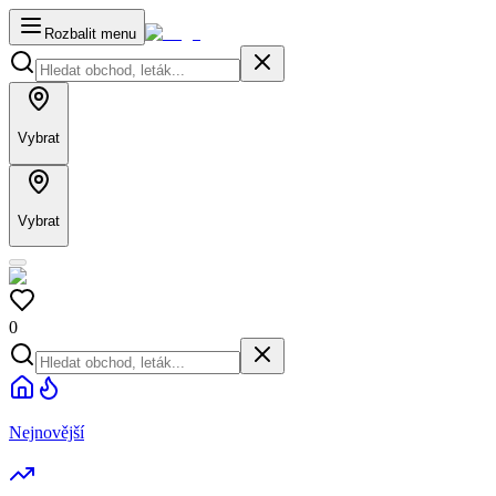
Rozbalit menu
Vybrat
Vybrat
0
Nejnovější