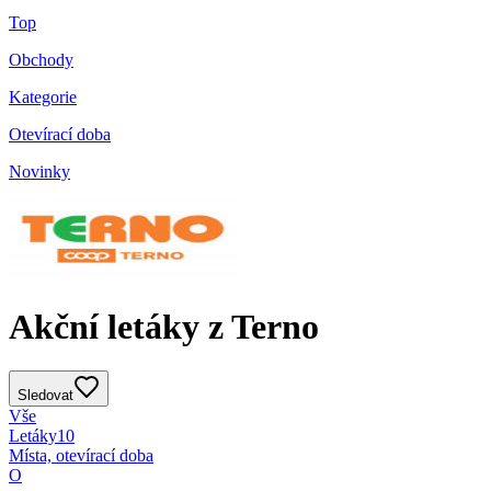
Top
Obchody
Kategorie
Otevírací doba
Novinky
Akční letáky z Terno
Sledovat
Vše
Letáky
10
Místa, otevírací doba
O