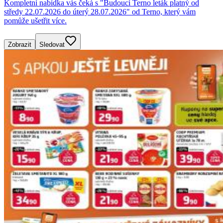
Kompletní nabídka vás čeká s "Budoucí Terno leták platný od
středy 22.07.2026 do úterý 28.07.2026" od Terno, který vám
pomůže ušetřit více.
Zobrazit
Sledovat