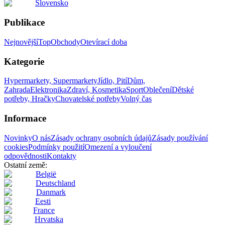
Slovensko
Publikace
Nejnovější
Top
Obchody
Otevírací doba
Kategorie
Hypermarkety, Supermarkety
Jídlo, Pití
Dům,
Zahrada
Elektronika
Zdraví, Kosmetika
Sport
Oblečení
Dětské
potřeby, Hračky
Chovatelské potřeby
Volný čas
Informace
Novinky
O nás
Zásady ochrany osobních údajů
Zásady používání
cookies
Podmínky použití
Omezení a vyloučení
odpovědnosti
Kontakty
Ostatní země:
België
Deutschland
Danmark
Eesti
France
Hrvatska