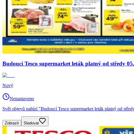
Budoucí Tesco supermarket leták platný od středy 05
Nový
Nenastaveno
Svět objevů nabízí "Budoucí Tesco supermarket leták platný od střed
Zobrazit
Sledovat