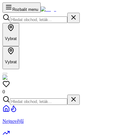
Rozbalit menu
Vybrat
Vybrat
0
Nejnovější