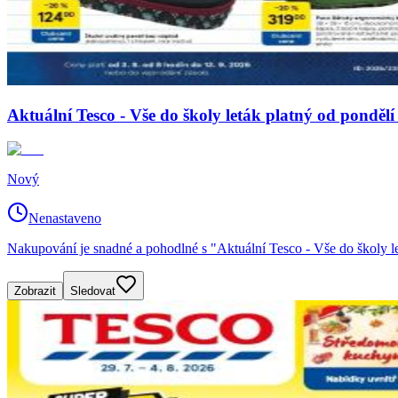
Aktuální Tesco - Vše do školy leták platný od ponděl
Nový
Nenastaveno
Nakupování je snadné a pohodlné s "Aktuální Tesco - Vše do školy l
Zobrazit
Sledovat