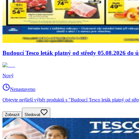
Budoucí Tesco leták platný od středy 05.08.2026 do ú
Nový
Nenastaveno
Objevte nejširší výběr produktů s "Budoucí Tesco leták platný od st
Zobrazit
Sledovat