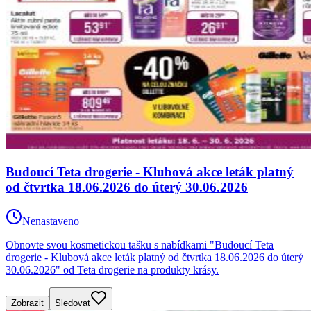
Budoucí Teta drogerie - Klubová akce leták platný
od čtvrtka 18.06.2026 do úterý 30.06.2026
Nenastaveno
Obnovte svou kosmetickou tašku s nabídkami "Budoucí Teta
drogerie - Klubová akce leták platný od čtvrtka 18.06.2026 do úterý
30.06.2026" od Teta drogerie na produkty krásy.
Zobrazit
Sledovat