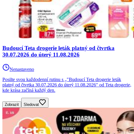
Budoucí Teta drogerie leták platný od čtvrtka
30.07.2026 do úterý 11.08.2026
Nenastaveno
Posilte svou každodenní rutinu s „"Budoucí Teta drogerie leták
platný od čtvrtka 30.07.2026 do úterý 11.08.2026" od Teta drogerie,
kde krása začíná každý den.
Zobrazit
Sledovat