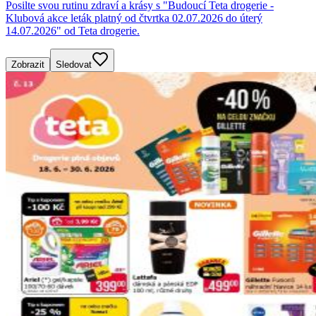
Posilte svou rutinu zdraví a krásy s "Budoucí Teta drogerie -
Klubová akce leták platný od čtvrtka 02.07.2026 do úterý
14.07.2026" od Teta drogerie.
Zobrazit
Sledovat