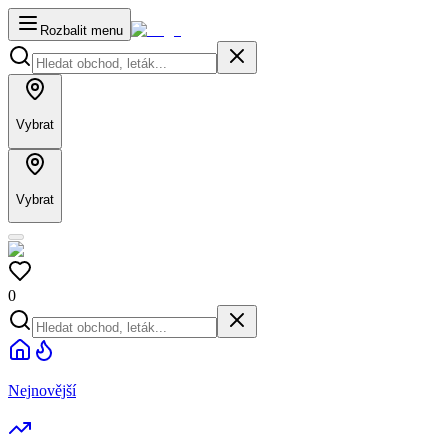
Rozbalit menu
Vybrat
Vybrat
0
Nejnovější