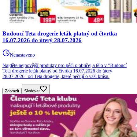
Budoucí Teta drogerie leták platný od čtvrtka
16.07.2026 do úterý 28.07.2026
Nenastaveno
Najděte nejnovější produkty pro péči o obličej a tělo v "Budoucí
Teta drogerie leták platný od čtvrtka 16.07.2026 do úterý
28.07.2026" od Teta drogerie, které pečují o vaši krásu.
Zobrazit
Sledovat