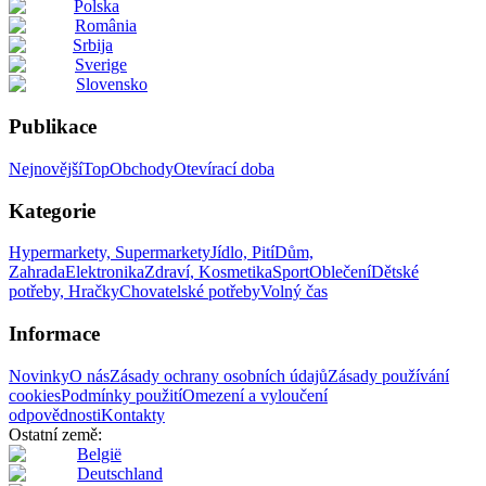
Polska
România
Srbija
Sverige
Slovensko
Publikace
Nejnovější
Top
Obchody
Otevírací doba
Kategorie
Hypermarkety, Supermarkety
Jídlo, Pití
Dům,
Zahrada
Elektronika
Zdraví, Kosmetika
Sport
Oblečení
Dětské
potřeby, Hračky
Chovatelské potřeby
Volný čas
Informace
Novinky
O nás
Zásady ochrany osobních údajů
Zásady používání
cookies
Podmínky použití
Omezení a vyloučení
odpovědnosti
Kontakty
Ostatní země:
België
Deutschland