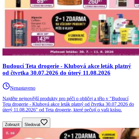
Budoucí Teta drogerie - Klubová akce leták platný
od čtvrtka 30.07.2026 do úterý 11.08.2026
Nenastaveno
Najděte nejnovější produkty pro péči o obličej a tělo v "Budoucí
Teta drogerie - Klubová akce leták platný od čtvrtka 30.07.2026 do
úterý 11.08.2026" od Teta drogerie, které pečují o vaši krásu.
Zobrazit
Sledovat