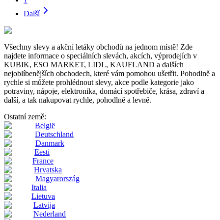
Další
Všechny slevy a akční letáky obchodů na jednom místě! Zde
najdete informace o speciálních slevách, akcích, výprodejích v
KUBIK, ESO MARKET, LIDL, KAUFLAND a dalších
nejoblíbenějších obchodech, které vám pomohou ušetřit. Pohodlně a
rychle si můžete prohlédnout slevy, akce podle kategorie jako
potraviny, nápoje, elektronika, domácí spotřebiče, krása, zdraví a
další, a tak nakupovat rychle, pohodlně a levně.
Ostatní země:
België
Deutschland
Danmark
Eesti
France
Hrvatska
Magyarország
Italia
Lietuva
Latvija
Nederland