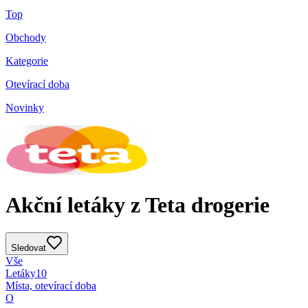
Top
Obchody
Kategorie
Otevírací doba
Novinky
Akční letáky z Teta drogerie
Sledovat
Vše
Letáky
10
Místa, otevírací doba
O