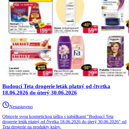
Budoucí Teta drogerie leták platný od čtvrtka
18.06.2026 do úterý 30.06.2026
Nenastaveno
Obnovte svou kosmetickou tašku s nabídkami "Budoucí Teta
drogerie leták platný od čtvrtka 18.06.2026 do úterý 30.06.2026" od
Teta drogerie na produkty krásy.