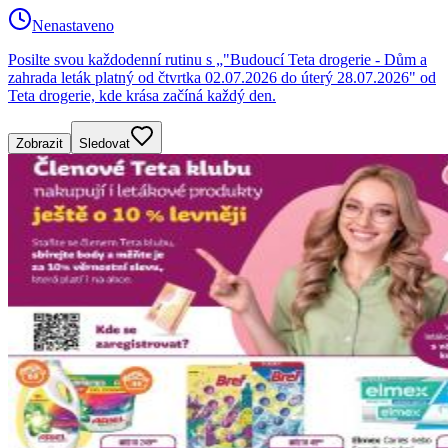
Nenastaveno
Posilte svou každodenní rutinu s „"Budoucí Teta drogerie - Dům a
zahrada leták platný od čtvrtka 02.07.2026 do úterý 28.07.2026" od
Teta drogerie, kde krása začíná každý den.
Zobrazit
Sledovat