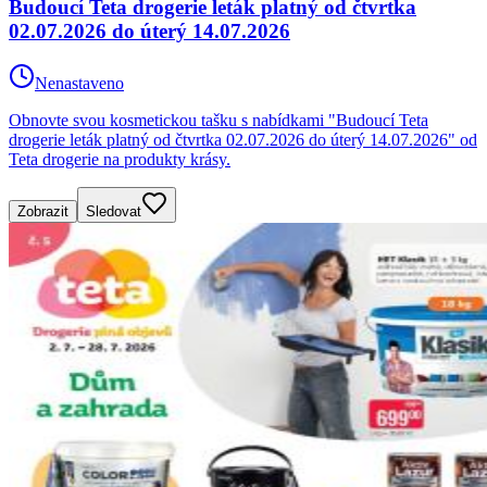
Budoucí Teta drogerie leták platný od čtvrtka
02.07.2026 do úterý 14.07.2026
Nenastaveno
Obnovte svou kosmetickou tašku s nabídkami "Budoucí Teta
drogerie leták platný od čtvrtka 02.07.2026 do úterý 14.07.2026" od
Teta drogerie na produkty krásy.
Zobrazit
Sledovat