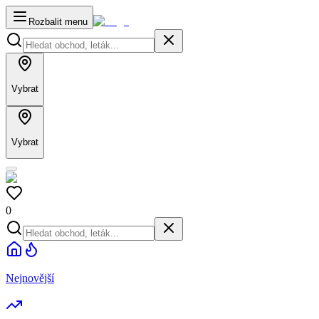
Rozbalit menu
Vybrat
Vybrat
0
Nejnovější