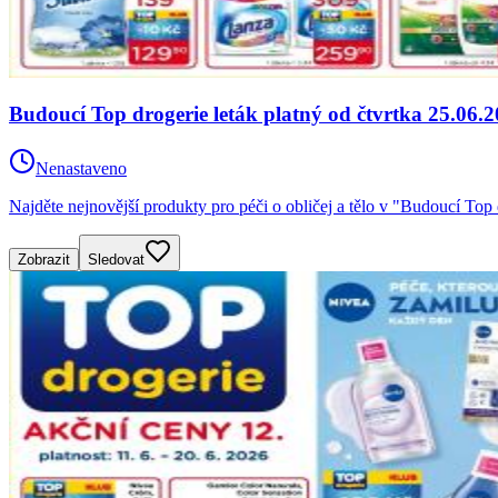
Budoucí Top drogerie leták platný od čtvrtka 25.06.
Nenastaveno
Najděte nejnovější produkty pro péči o obličej a tělo v "Budoucí Top 
Zobrazit
Sledovat