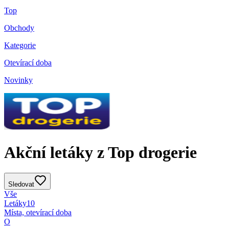
Top
Obchody
Kategorie
Otevírací doba
Novinky
Akční letáky z Top drogerie
Sledovat
Vše
Letáky
10
Místa, otevírací doba
O