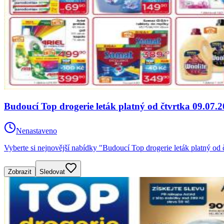
Budoucí Top drogerie leták platný od čtvrtka 09.07.
Nenastaveno
Vyberte si nejnovější nabídky "Budoucí Top drogerie leták platný od
Zobrazit
Sledovat