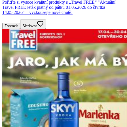
Pořiďte si vysoce kvalitní produkty s „Travel FREE“ "Aktuální
Travel FREE leták platný od pátku 01.05.2026 do čtvrtka
14.05.2026" – vyzkoušejte nové chutě!
Zobrazit
Sledovat