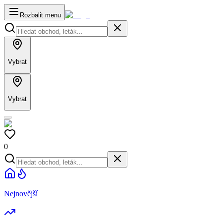
Rozbalit menu
Vybrat
Vybrat
0
Nejnovější