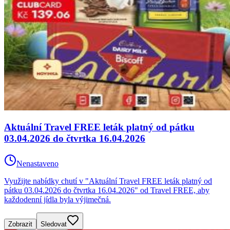
Aktuální Travel FREE leták platný od pátku
03.04.2026 do čtvrtka 16.04.2026
Nenastaveno
Využijte nabídky chutí v "Aktuální Travel FREE leták platný od
pátku 03.04.2026 do čtvrtka 16.04.2026" od Travel FREE, aby
každodenní jídla byla výjimečná.
Zobrazit
Sledovat