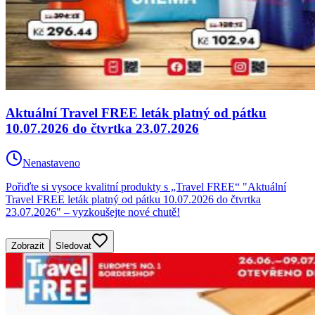
Aktuální Travel FREE leták platný od pátku
10.07.2026 do čtvrtka 23.07.2026
Nenastaveno
Pořiďte si vysoce kvalitní produkty s „Travel FREE“ "Aktuální
Travel FREE leták platný od pátku 10.07.2026 do čtvrtka
23.07.2026" – vyzkoušejte nové chutě!
Zobrazit
Sledovat