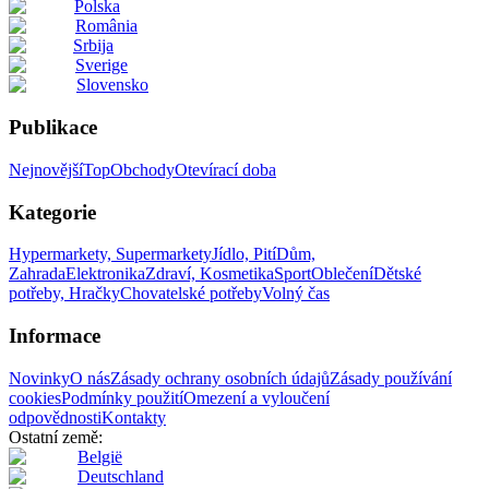
Polska
România
Srbija
Sverige
Slovensko
Publikace
Nejnovější
Top
Obchody
Otevírací doba
Kategorie
Hypermarkety, Supermarkety
Jídlo, Pití
Dům,
Zahrada
Elektronika
Zdraví, Kosmetika
Sport
Oblečení
Dětské
potřeby, Hračky
Chovatelské potřeby
Volný čas
Informace
Novinky
O nás
Zásady ochrany osobních údajů
Zásady používání
cookies
Podmínky použití
Omezení a vyloučení
odpovědnosti
Kontakty
Ostatní země:
België
Deutschland