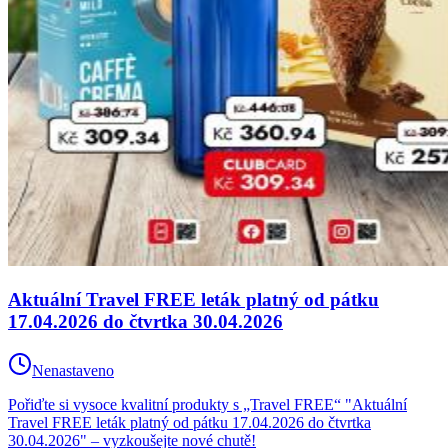
Aktuální Travel FREE leták platný od pátku
17.04.2026 do čtvrtka 30.04.2026
Nenastaveno
Pořiďte si vysoce kvalitní produkty s „Travel FREE“ "Aktuální
Travel FREE leták platný od pátku 17.04.2026 do čtvrtka
30.04.2026" – vyzkoušejte nové chutě!