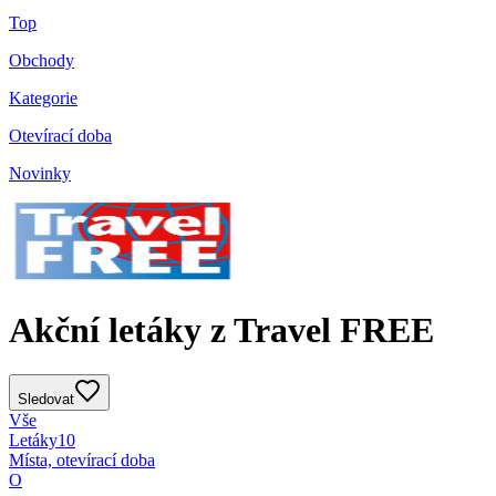
Top
Obchody
Kategorie
Otevírací doba
Novinky
Akční letáky z Travel FREE
Sledovat
Vše
Letáky
10
Místa, otevírací doba
O