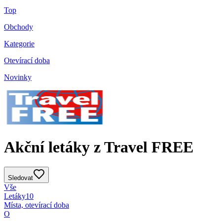
Top
Obchody
Kategorie
Otevírací doba
Novinky
Akční letáky z Travel FREE
Sledovat
Vše
Letáky
10
Místa, otevírací doba
O