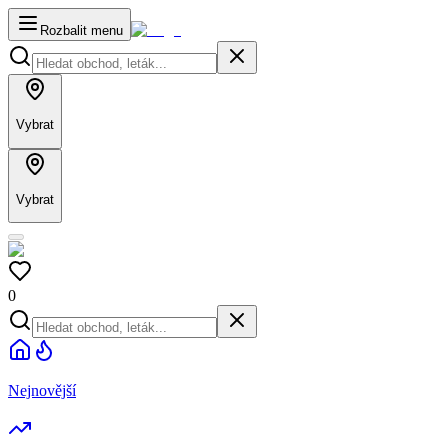
Rozbalit menu
Vybrat
Vybrat
0
Nejnovější