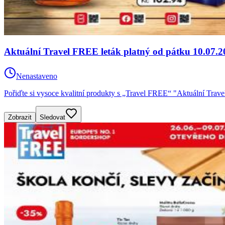
Aktuální Travel FREE leták platný od pátku 10.07.2
Nenastaveno
Pořiďte si vysoce kvalitní produkty s „Travel FREE“ "Aktuální Trav
Zobrazit
Sledovat