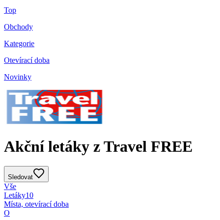
Top
Obchody
Kategorie
Otevírací doba
Novinky
Akční letáky z Travel FREE
Sledovat
Vše
Letáky
10
Místa, otevírací doba
O