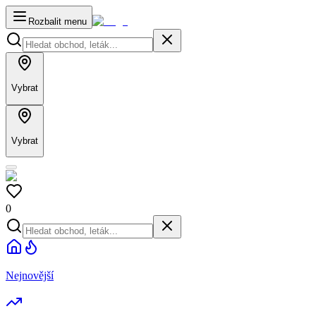
Rozbalit menu
Vybrat
Vybrat
0
Nejnovější