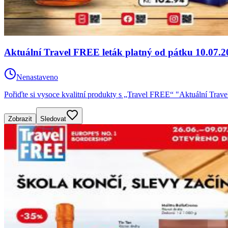
Aktuální Travel FREE leták platný od pátku 10.07.2
Nenastaveno
Pořiďte si vysoce kvalitní produkty s „Travel FREE“ "Aktuální Trav
Zobrazit
Sledovat