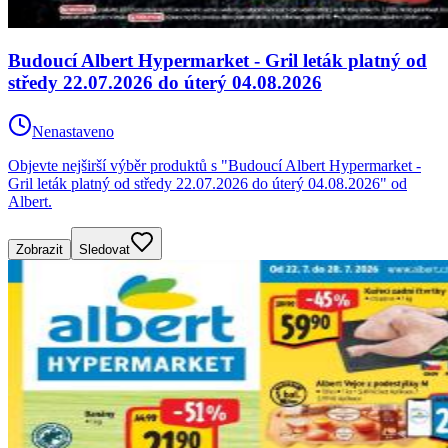
Budoucí Albert Hypermarket - Gril leták platný od
středy 22.07.2026 do úterý 04.08.2026
Nenastaveno
Objevte nejširší výběr produktů s "Budoucí Albert Hypermarket -
Gril leták platný od středy 22.07.2026 do úterý 04.08.2026" od
Albert.
Zobrazit
Sledovat