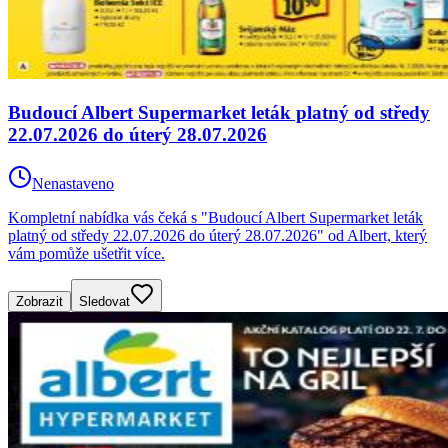
Budoucí Albert Supermarket leták platný od středy
22.07.2026 do úterý 28.07.2026
Nenastaveno
Kompletní nabídka vás čeká s "Budoucí Albert Supermarket leták
platný od středy 22.07.2026 do úterý 28.07.2026" od Albert, který
vám pomůže ušetřit více.
Zobrazit
Sledovat