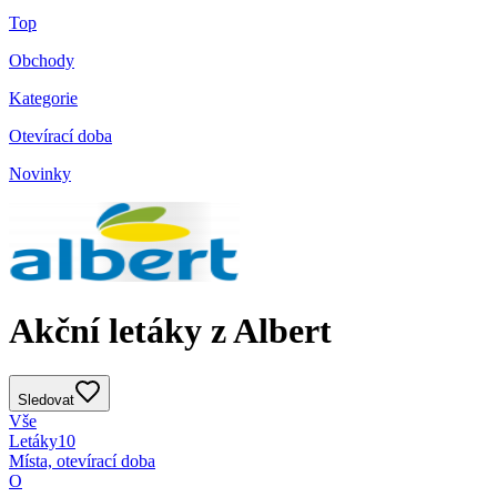
Top
Obchody
Kategorie
Otevírací doba
Novinky
Akční letáky z Albert
Sledovat
Vše
Letáky
10
Místa, otevírací doba
O