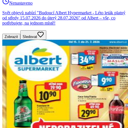
Nenastaveno
Svět objevů nabízí "Budoucí Albert Hypermarket - Léto leták platný
od středy 15.07.2026 do úterý 28.07.2026" od Albert – vše, co
potřebujete, na jednom místě!
Zobrazit
Sledovat