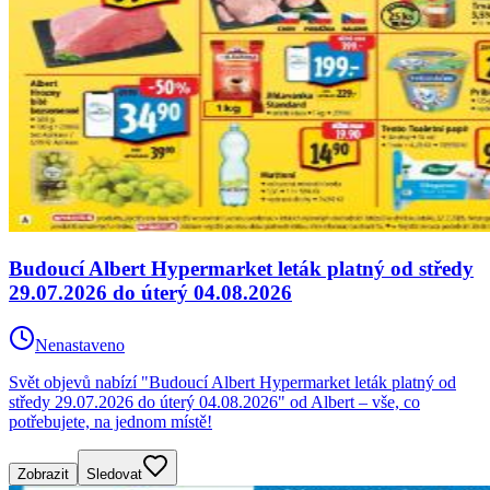
Budoucí Albert Hypermarket leták platný od středy
29.07.2026 do úterý 04.08.2026
Nenastaveno
Svět objevů nabízí "Budoucí Albert Hypermarket leták platný od
středy 29.07.2026 do úterý 04.08.2026" od Albert – vše, co
potřebujete, na jednom místě!
Zobrazit
Sledovat