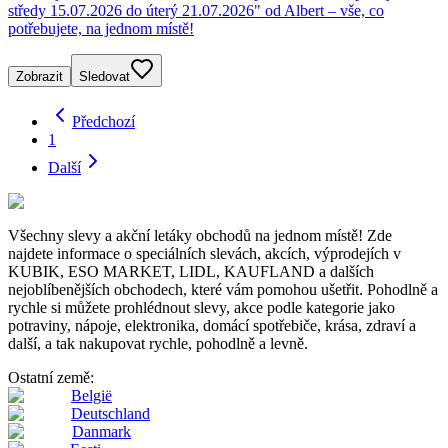
středy 15.07.2026 do úterý 21.07.2026" od Albert – vše, co
potřebujete, na jednom místě!
Zobrazit
Sledovat
Předchozí
1
Další
Všechny slevy a akční letáky obchodů na jednom místě! Zde
najdete informace o speciálních slevách, akcích, výprodejích v
KUBIK, ESO MARKET, LIDL, KAUFLAND a dalších
nejoblíbenějších obchodech, které vám pomohou ušetřit. Pohodlně a
rychle si můžete prohlédnout slevy, akce podle kategorie jako
potraviny, nápoje, elektronika, domácí spotřebiče, krása, zdraví a
další, a tak nakupovat rychle, pohodlně a levně.
Ostatní země:
België
Deutschland
Danmark