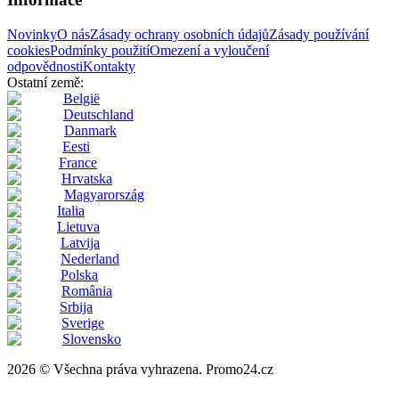
Novinky
O nás
Zásady ochrany osobních údajů
Zásady používání
cookies
Podmínky použití
Omezení a vyloučení
odpovědnosti
Kontakty
Ostatní země:
België
Deutschland
Danmark
Eesti
France
Hrvatska
Magyarország
Italia
Lietuva
Latvija
Nederland
Polska
România
Srbija
Sverige
Slovensko
2026 © Všechna práva vyhrazena. Promo24.cz