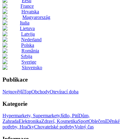
Eesti
France
Hrvatska
Magyarország
Italia
Lietuva
Latvija
Nederland
Polska
România
Srbija
Sverige
Slovensko
Publikace
Nejnovější
Top
Obchody
Otevírací doba
Kategorie
Hypermarkety, Supermarkety
Jídlo, Pití
Dům,
Zahrada
Elektronika
Zdraví, Kosmetika
Sport
Oblečení
Dětské
potřeby, Hračky
Chovatelské potřeby
Volný čas
Informace