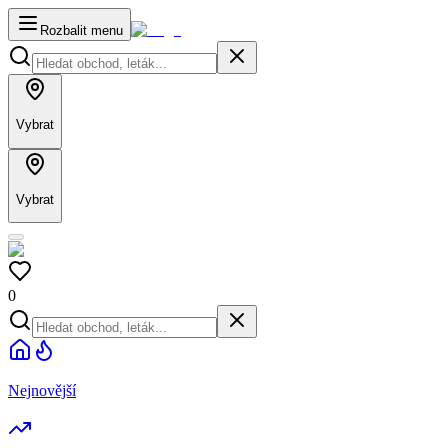
Rozbalit menu
Vybrat
Vybrat
0
Nejnovější