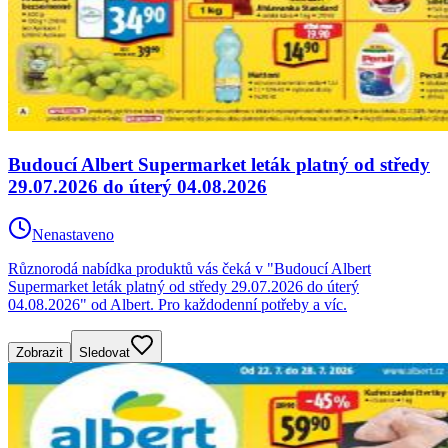
Budoucí Albert Supermarket leták platný od středy
29.07.2026 do úterý 04.08.2026
Nenastaveno
Různorodá nabídka produktů vás čeká v "Budoucí Albert
Supermarket leták platný od středy 29.07.2026 do úterý
04.08.2026" od Albert. Pro každodenní potřeby a víc.
Zobrazit
Sledovat