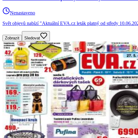
Nenastaveno
Svět objevů nabízí "Aktuální EVA.cz leták platný od středy 10.06.20
Zobrazit
Sledovat