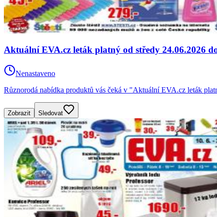
Aktuální EVA.cz leták platný od středy 24.06.2026 d
Nenastaveno
Různorodá nabídka produktů vás čeká v "Aktuální EVA.cz leták platn
Zobrazit
Sledovat