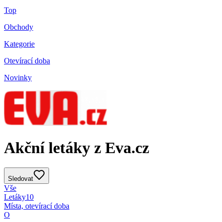
Top
Obchody
Kategorie
Otevírací doba
Novinky
Akční letáky z Eva.cz
Sledovat
Vše
Letáky
10
Místa, otevírací doba
O