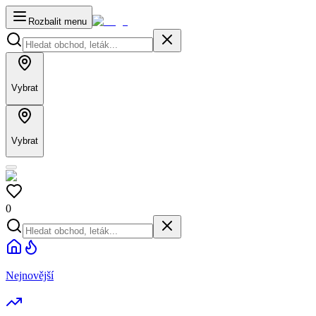
Rozbalit menu
Vybrat
Vybrat
0
Nejnovější