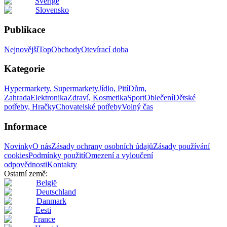
Sverige
Slovensko
Publikace
Nejnovější
Top
Obchody
Otevírací doba
Kategorie
Hypermarkety, Supermarkety
Jídlo, Pití
Dům,
Zahrada
Elektronika
Zdraví, Kosmetika
Sport
Oblečení
Dětské
potřeby, Hračky
Chovatelské potřeby
Volný čas
Informace
Novinky
O nás
Zásady ochrany osobních údajů
Zásady používání
cookies
Podmínky použití
Omezení a vyloučení
odpovědnosti
Kontakty
Ostatní země:
België
Deutschland
Danmark
Eesti
France