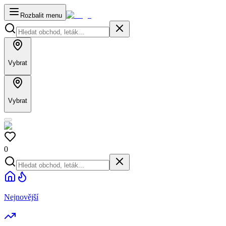
Rozbalit menu
Vybrat
Vybrat
0
Nejnovější