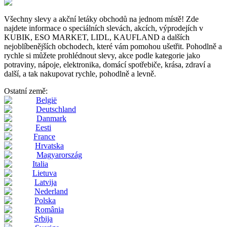
Všechny slevy a akční letáky obchodů na jednom místě! Zde
najdete informace o speciálních slevách, akcích, výprodejích v
KUBIK, ESO MARKET, LIDL, KAUFLAND a dalších
nejoblíbenějších obchodech, které vám pomohou ušetřit. Pohodlně a
rychle si můžete prohlédnout slevy, akce podle kategorie jako
potraviny, nápoje, elektronika, domácí spotřebiče, krása, zdraví a
další, a tak nakupovat rychle, pohodlně a levně.
Ostatní země:
België
Deutschland
Danmark
Eesti
France
Hrvatska
Magyarország
Italia
Lietuva
Latvija
Nederland
Polska
România
Srbija