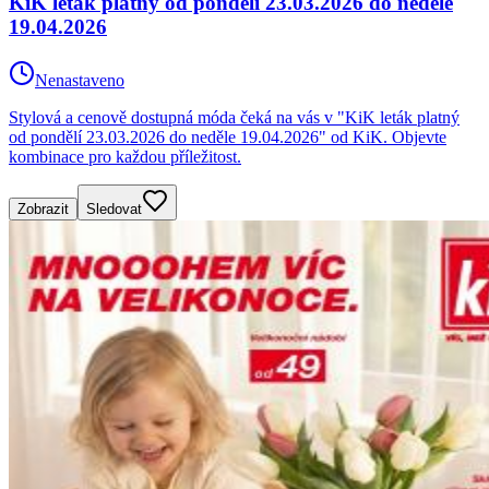
KiK leták platný od pondělí 23.03.2026 do neděle
19.04.2026
Nenastaveno
Stylová a cenově dostupná móda čeká na vás v "KiK leták platný
od pondělí 23.03.2026 do neděle 19.04.2026" od KiK. Objevte
kombinace pro každou příležitost.
Zobrazit
Sledovat