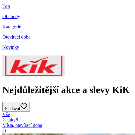
Top
Obchody
Kategorie
Otevírací doba
Novinky
Nejdůležitější akce a slevy KiK
Sledovat
Vše
Letáky
8
Místa, otevírací doba
O