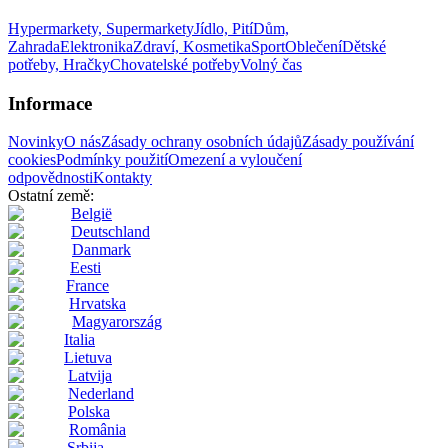
Hypermarkety, Supermarkety
Jídlo, Pití
Dům,
Zahrada
Elektronika
Zdraví, Kosmetika
Sport
Oblečení
Dětské
potřeby, Hračky
Chovatelské potřeby
Volný čas
Informace
Novinky
O nás
Zásady ochrany osobních údajů
Zásady používání
cookies
Podmínky použití
Omezení a vyloučení
odpovědnosti
Kontakty
Ostatní země:
België
Deutschland
Danmark
Eesti
France
Hrvatska
Magyarország
Italia
Lietuva
Latvija
Nederland
Polska
România
Srbija