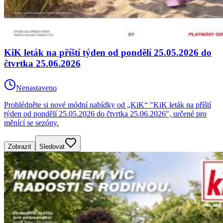
KiK leták na příští týden od pondělí 25.05.2026 do
čtvrtka 25.06.2026
Nenastaveno
Prohlédněte si nové módní nabídky od „KiK“ "KiK leták na příští
týden od pondělí 25.05.2026 do čtvrtka 25.06.2026", určené pro
měnící se sezóny.
Zobrazit
Sledovat