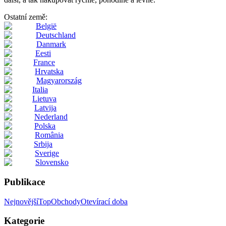
Ostatní země:
België
Deutschland
Danmark
Eesti
France
Hrvatska
Magyarország
Italia
Lietuva
Latvija
Nederland
Polska
România
Srbija
Sverige
Slovensko
Publikace
Nejnovější
Top
Obchody
Otevírací doba
Kategorie