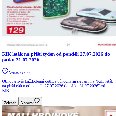
KiK leták na příští týden od pondělí 27.07.2026 do
pátku 31.07.2026
Nenastaveno
Obnovte svůj každodenní outfit s výhodnými slevami na "KiK leták
na příští týden od pondělí 27.07.2026 do pátku 31.07.2026" od
KiK.
Zobrazit
Sledovat