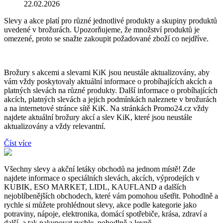
22.02.2026
Slevy a akce platí pro různé jednotlivé produkty a skupiny produktů
uvedené v brožurách. Upozorňujeme, že množství produktů je
omezené, proto se snažte zakoupit požadované zboží co nejdříve.
Brožury s akcemi a slevami KiK jsou neustále aktualizovány, aby
vám vždy poskytovaly aktuální informace o probíhajících akcích a
platných slevách na různé produkty. Další informace o probíhajících
akcích, platných slevách a jejich podmínkách naleznete v brožurách
a na internetové stránce sítě KiK. Na stránkách Promo24.cz vždy
najdete aktuální brožury akcí a slev KiK, které jsou neustále
aktualizovány a vždy relevantní.
Číst více
Všechny slevy a akční letáky obchodů na jednom místě! Zde
najdete informace o speciálních slevách, akcích, výprodejích v
KUBIK, ESO MARKET, LIDL, KAUFLAND a dalších
nejoblíbenějších obchodech, které vám pomohou ušetřit. Pohodlně a
rychle si můžete prohlédnout slevy, akce podle kategorie jako
potraviny, nápoje, elektronika, domácí spotřebiče, krása, zdraví a
další, a tak nakupovat rychle, pohodlně a levně.