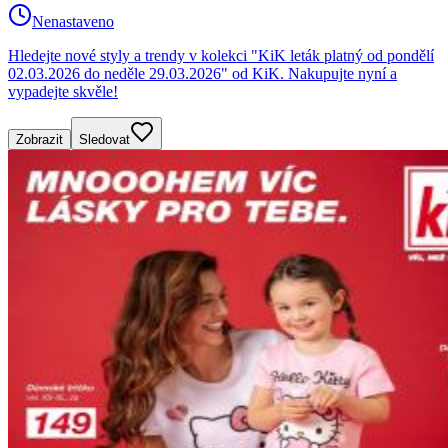
Nenastaveno
Hledejte nové styly a trendy v kolekci "KiK leták platný od pondělí
02.03.2026 do neděle 29.03.2026" od KiK. Nakupujte nyní a
vypadejte skvěle!
Zobrazit
Sledovat