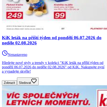
KiK leták na příští týden od pondělí 06.07.2026 do
neděle 02.08.2026
Nenastaveno
Hledejte nové styly a trendy v kolekci "KiK leták na příští týden od
pondělí 06.07.2026 do neděle 02.08.2026" od KiK. Nakupujte nyní
a vypadejte skvěle!
Zobrazit
Sledovat