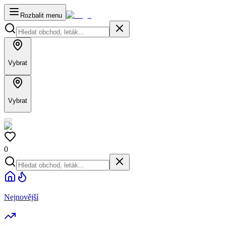
Rozbalit menu
Vybrat
Vybrat
0
Nejnovější